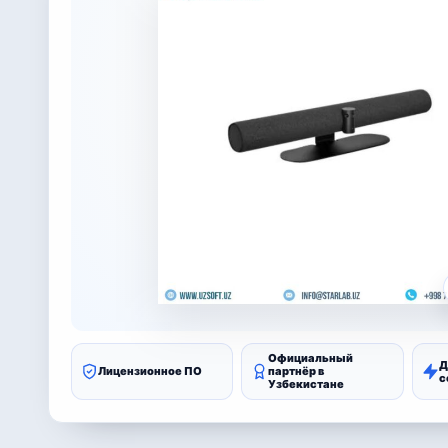
Официальный
Д
Лицензионное ПО
партнёр в
с
Узбекистане