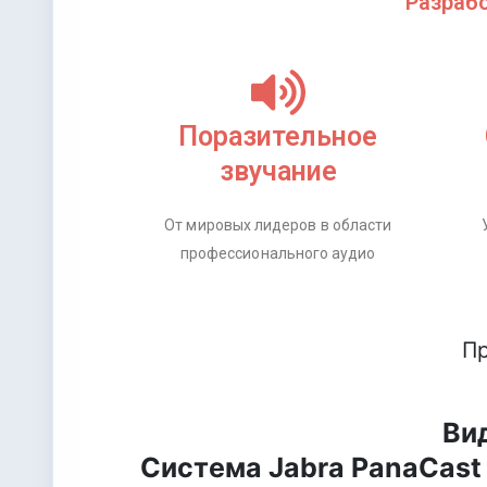
Разраб
Поразительное
звучание
От мировых лидеров в области
профессионального аудио
Пр
Ви
Система Jabra PanaCast