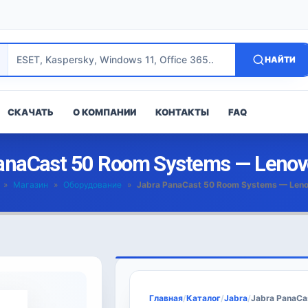
НАЙТИ
СКАЧАТЬ
О КОМПАНИИ
КОНТАКТЫ
FAQ
anaCast 50 Room Systems — Lenov
»
Магазин
»
Оборудование
»
Jabra PanaCast 50 Room Systems — Leno
Главная
/
Каталог
/
Jabra
/
Jabra PanaCa