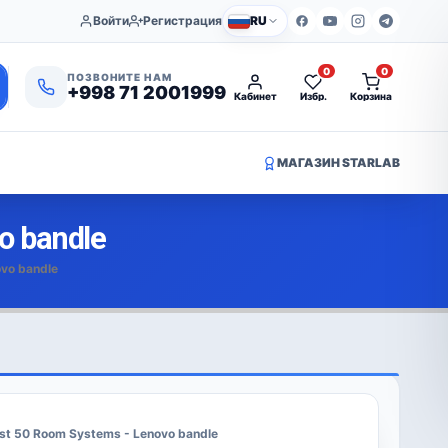
Войти
Регистрация
RU
0
0
ПОЗВОНИТЕ НАМ
+998 71 2001999
Кабинет
Избр.
Корзина
МАГАЗИН STARLAB
o bandle
vo bandle
st 50 Room Systems - Lenovo bandle