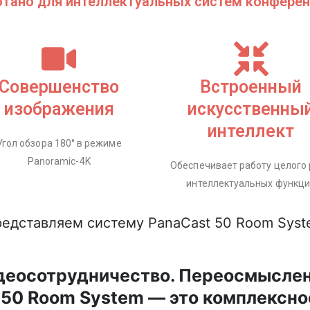
отано для интеллектуальных систем конферен
Совершенство
Встроенный
изображения
искусственны
интеллект
Угол обзора 180° в режиме
Panoramic-4K
Обеспечивает работу целого
интеллектуальных функц
едставляем систему PanaCast 50 Room Sys
деосотрудничество. Переосмыслен
 50 Room System — это комплексн