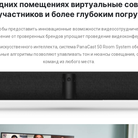
едних помещениях виртуальные со
участников и более глубоким погр
тобы предоставить инновационные возможности видеосотрудниче
ение от проверенных брендов упрощает проведение видеоконфе
 искусственного интеллекта, система PanaCast 50 Room System о
ьные алгоритмы позволяют улавливать тон и нюансы совещания, 
команд из любого места.