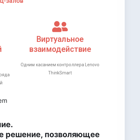
ц-залов
Виртуальное
й
взаимодействие
Одним касанием контроллера Lenovo
ThinkSmart
 ряда
ий
tem
ие.
ое решение, позволяющее