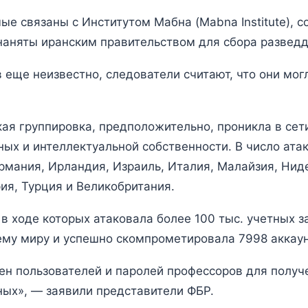
е связаны с Институтом Мабна (Mabna Institute), с
наняты иранским правительством для сбора развед
еще неизвестно, следователи считают, что они мог
ая группировка, предположительно, проникла в сети
ых и интеллектуальной собственности. В число атак
рмания, Ирландия, Израиль, Италия, Малайзия, Нид
я, Турция и Великобритания.
 ходе которых атаковала более 100 тыс. учетных з
му миру и успешно скомпрометировала 7998 аккаун
ен пользователей и паролей профессоров для получ
ых», — заявили представители ФБР.