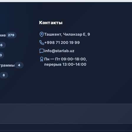
Контакты
Ташкент, Чиланзар Е, 9
ние
279
+998 71 200 19 99
6
info@starlab.uz
3
Пн — Пт 09:00–18:00,
перерыв 13:00–14:00
ограммы
4
8