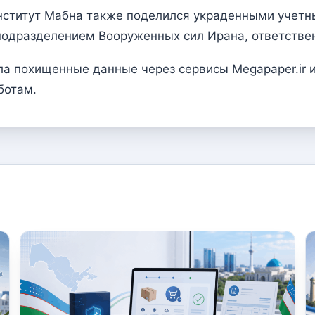
нститут Мабна также поделился украденными учет
одразделением Вооруженных сил Ирана, ответствен
а похищенные данные через сервисы Megapaper.ir и
ботам.