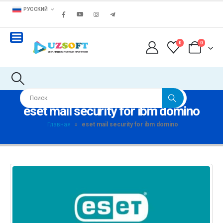
РУССКИЙ
0
0
eset mail security for ibm domino
Главная
»
eset mail security for ibm domino