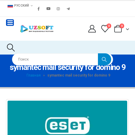
РУССКИЙ
0
0
symantec mail security for domino 9
Главная
»
symantec mail security for domino 9