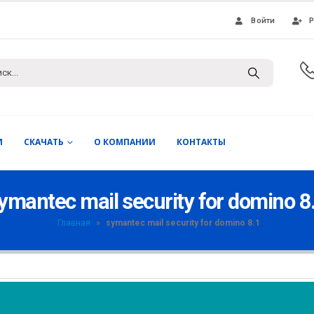
Войти
Р
И
СКАЧАТЬ
О КОМПАНИИ
КОНТАКТЫ
ymantec mail security for domino 8
Главная
»
symantec mail security for domino 8.1