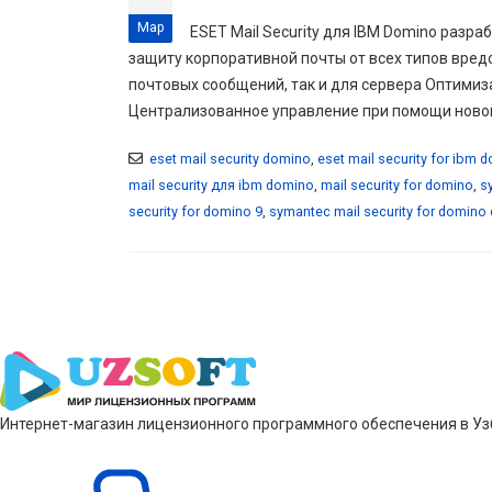
Мар
ESET Mail Security для IBM Domino разр
защиту корпоративной почты от всех типов вред
почтовых сообщений, так и для сервера Оптимиз
Централизованное управление при помощи ново
eset mail security domino
,
eset mail security for ibm 
mail security для ibm domino
,
mail security for domino
,
s
security for domino 9
,
symantec mail security for domino 
Интернет-магазин лицензионного программного обеспечения в Узб