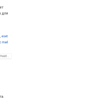
ет
к для
,
eset
c mail
ЛЬШЕ...
та.