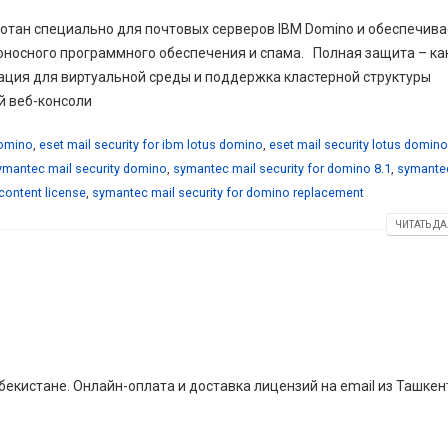
аботан специально для почтовых серверов IBM Domino и обеспечива
оносного программного обеспечения и спама. Полная защита – ка
ация для виртуальной среды и поддержка кластерной структуры
й веб-консоли
domino
,
eset mail security for ibm lotus domino
,
eset mail security lotus domino
ymantec mail security domino
,
symantec mail security for domino 8.1
,
symante
content license
,
symantec mail security for domino replacement
ЧИТАТЬ ДА
екистане. Онлайн-оплата и доставка лицензий на email из Ташкен