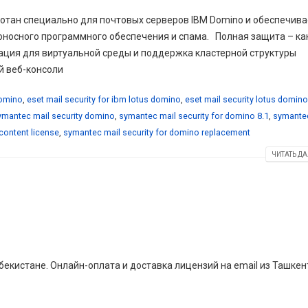
аботан специально для почтовых серверов IBM Domino и обеспечива
оносного программного обеспечения и спама. Полная защита – ка
ация для виртуальной среды и поддержка кластерной структуры
й веб-консоли
domino
,
eset mail security for ibm lotus domino
,
eset mail security lotus domino
ymantec mail security domino
,
symantec mail security for domino 8.1
,
symante
content license
,
symantec mail security for domino replacement
ЧИТАТЬ ДА
екистане. Онлайн-оплата и доставка лицензий на email из Ташкен