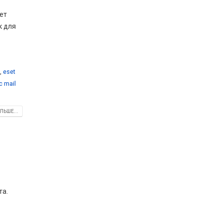
ет
к для
,
eset
c mail
ЛЬШЕ...
та.