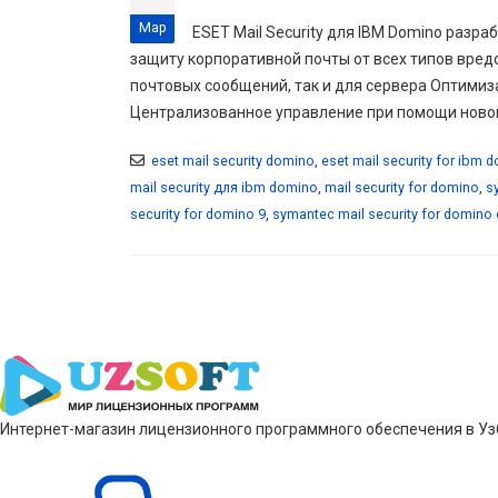
Мар
ESET Mail Security для IBM Domino разр
защиту корпоративной почты от всех типов вред
почтовых сообщений, так и для сервера Оптимиз
Централизованное управление при помощи ново
eset mail security domino
,
eset mail security for ibm 
mail security для ibm domino
,
mail security for domino
,
s
security for domino 9
,
symantec mail security for domino 
Интернет-магазин лицензионного программного обеспечения в Узб