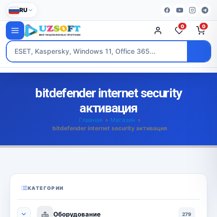
RU
0
0
bitdefender internet security
активация
Главная
»
Магазин
»
bitdefender internet security активация
КАТЕГОРИИ
Оборудование
279