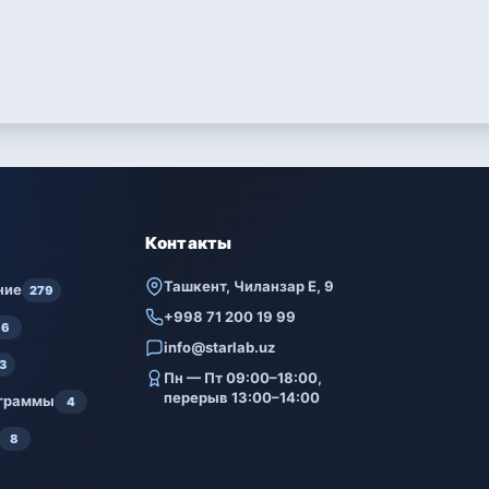
Контакты
Ташкент, Чиланзар Е, 9
ние
279
+998 71 200 19 99
6
info@starlab.uz
3
Пн — Пт 09:00–18:00,
перерыв 13:00–14:00
ограммы
4
8