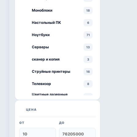
Моноблоки
18
Настольный ПК
6
Ноутбуки
71
Серверы
13
сканер и копия
3
Струйные принтеры
16
Телевизор
8
Цветные лазерные
3
принтеры
черно-белый принтер
ЦЕНА
4
ОТ
ДО
Kaspersky
6