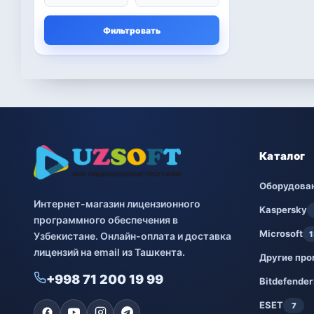
Microsoft
13
Фильтровать
Другие программы
4
Bitdefender
8
ESET
7
Avast
2
Каталог
PRO32
4
Оборудова
Интернет-магазин лицензионного
Dr.Web
4
Kaspersky
программного обеспечения в
Microsoft
1
Узбекистане. Онлайн-оплата и доставка
Jivo
3
лицензий на email из Ташкента.
Другие пр
Онлайн кинотеатр
3
+998 71 200 19 99
IVI
Bitdefender
ESET
7