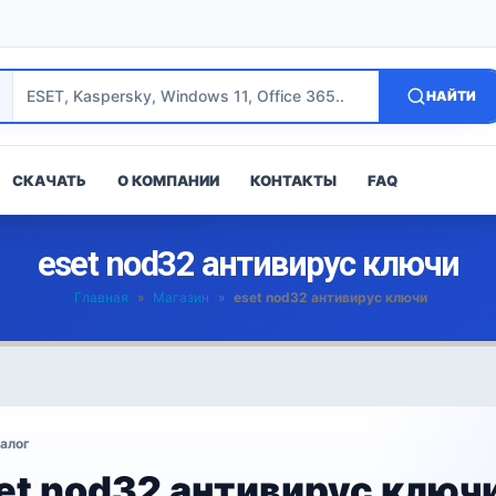
НАЙТИ
СКАЧАТЬ
О КОМПАНИИ
КОНТАКТЫ
FAQ
eset nod32 антивирус ключи
Главная
»
Магазин
»
eset nod32 антивирус ключи
алог
et nod32 антивирус ключ