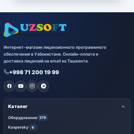
Bitdefender
8
ESET
7
Avast
2
Интернет-магазин лицензионного программного
PRO32
4
обеспечения в Узбекистане. Онлайн-оплата и
доставка лицензий на email из Ташкента.
Dr.Web
4
+998 71 200 19 99
Jivo
3
Онлайн кинотеатр IVI
3
Каталог
Оборудование
279
Kaspersky
6