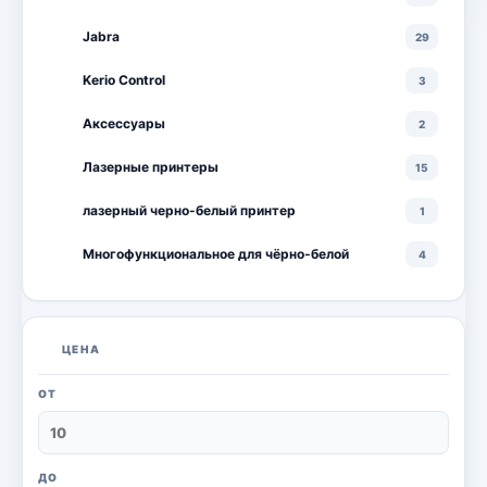
Jabra
29
Kerio Control
3
Аксессуары
2
Лазерные принтеры
15
лазерный черно-белый принтер
1
Многофункциональное для чёрно-белой
4
Многофункциональные лазерные принтеры
18
Многофункциональные цветные лазерные
10
ЦЕНА
принтеры
Мониторы
20
ОТ
Моноблоки
18
Настольный ПК
6
ДО