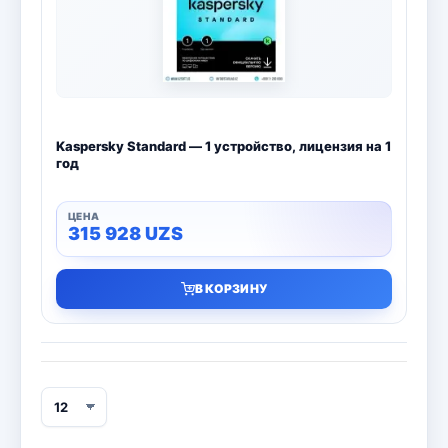
Bitdefender
8
ESET
7
Avast
2
Kaspersky Standard — 1 устройство, лицензия на 1
PRO32
4
год
Dr.Web
4
315 928
UZS
Jivo
3
В КОРЗИНУ
Онлайн кинотеатр IVI
3