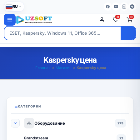
RU
0
0
Kaspersky цена
Главная
»
Магазин
»
Kaspersky цена
КАТЕГОРИИ
Оборудование
279
Grandstream
22