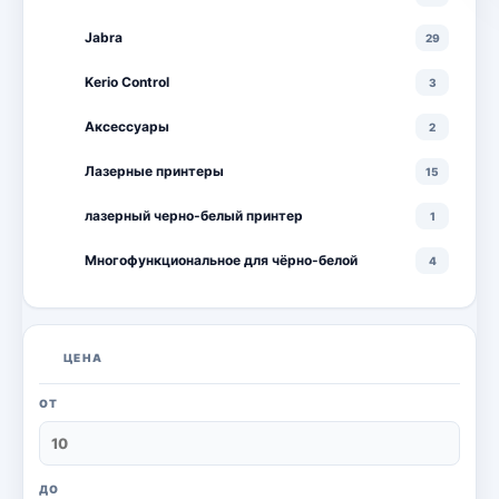
Jabra
29
Kerio Control
3
Аксессуары
2
Лазерные принтеры
15
лазерный черно-белый принтер
1
Многофункциональное для чёрно-белой
4
Многофункциональные лазерные принтеры
18
Многофункциональные цветные лазерные
10
ЦЕНА
принтеры
Мониторы
20
ОТ
Моноблоки
18
Настольный ПК
6
ДО