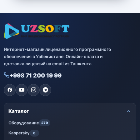
Bitdefender
8
ESET
7
Avast
2
Интернет-магазин лицензионного программного
PRO32
4
обеспечения в Узбекистане. Онлайн-оплата и
доставка лицензий на email из Ташкента.
Dr.Web
4
+998 71 200 19 99
Jivo
3
Онлайн кинотеатр IVI
3
Каталог
Оборудование
279
Kaspersky
6