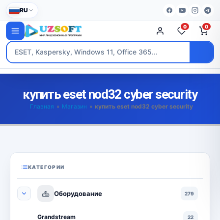
RU
0
0
купить eset nod32 cyber security
Главная
»
Магазин
»
купить eset nod32 cyber security
КАТЕГОРИИ
Оборудование
279
Grandstream
22