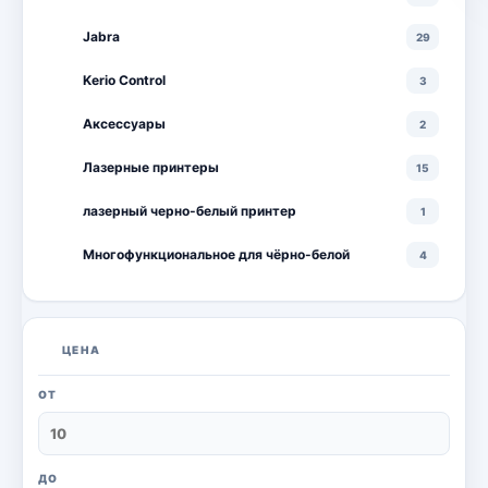
Jabra
29
Kerio Control
3
Аксессуары
2
Лазерные принтеры
15
лазерный черно-белый принтер
1
Многофункциональное для чёрно-белой
4
Многофункциональные лазерные принтеры
18
Многофункциональные цветные лазерные
10
ЦЕНА
принтеры
Мониторы
20
ОТ
Моноблоки
18
Настольный ПК
6
ДО