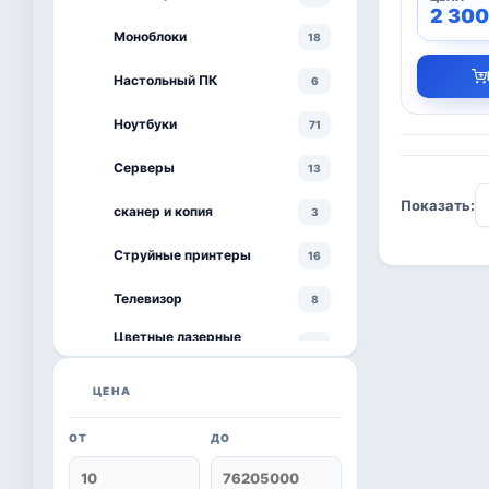
2 30
Моноблоки
18
Настольный ПК
6
Ноутбуки
71
Серверы
13
Показать:
сканер и копия
3
Струйные принтеры
16
Телевизор
8
Цветные лазерные
3
принтеры
черно-белый принтер
ЦЕНА
4
ОТ
ДО
Kaspersky
6