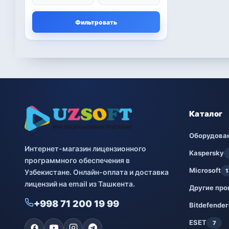
Microsoft
13
Фильтровать
Другие программы
4
Bitdefender
8
ESET
7
Avast
2
Каталог
PRO32
4
Оборудова
Интернет-магазин лицензионного
Dr.Web
4
Kaspersky
программного обеспечения в
Microsoft
1
Узбекистане. Онлайн-оплата и доставка
Jivo
3
лицензий на email из Ташкента.
Другие пр
Онлайн кинотеатр
3
+998 71 200 19 99
IVI
Bitdefender
ESET
7