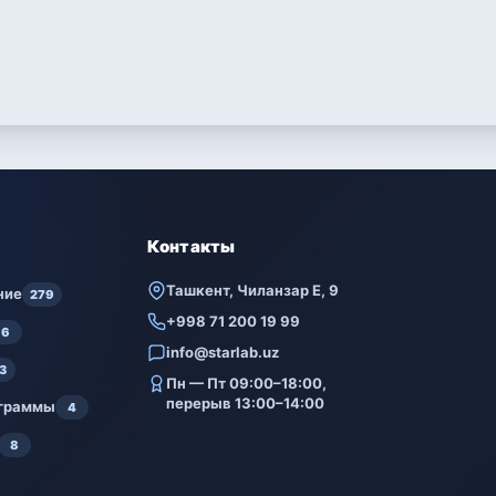
Контакты
Ташкент, Чиланзар Е, 9
ние
279
+998 71 200 19 99
6
info@starlab.uz
3
Пн — Пт 09:00–18:00,
перерыв 13:00–14:00
ограммы
4
8