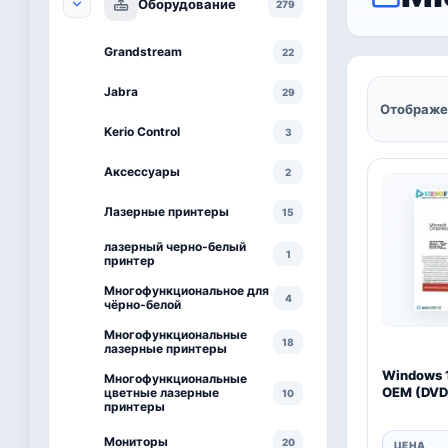
Оборудование
279
Grandstream
22
Jabra
29
Отображе
Kerio Control
3
Аксессуары
2
Лазерные принтеры
15
лазерный черно-белый
1
принтер
Многофункциональное для
4
чёрно-белой
Многофункциональные
18
лазерные принтеры
Windows 1
Многофункциональные
OEM (DVD
цветные лазерные
10
принтеры
Мониторы
20