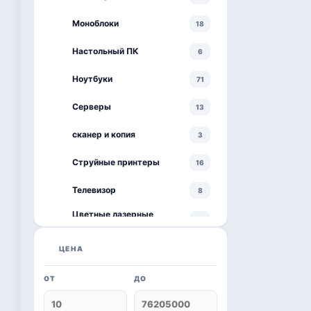
Моноблоки
18
Настольный ПК
6
Ноутбуки
71
Серверы
13
сканер и копия
3
Струйные принтеры
16
Телевизор
8
Цветные лазерные
3
принтеры
черно-белый принтер
ЦЕНА
4
ОТ
ДО
Kaspersky
6