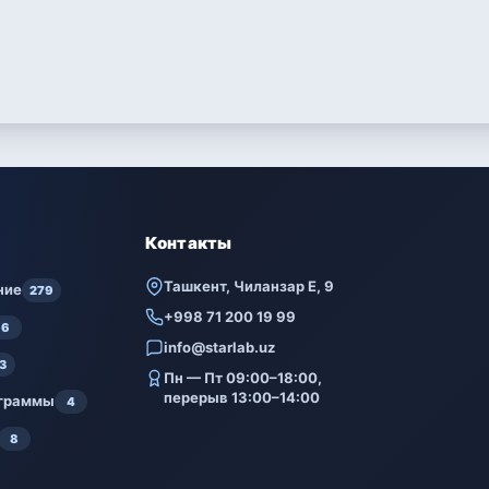
Контакты
Ташкент, Чиланзар Е, 9
ние
279
+998 71 200 19 99
6
info@starlab.uz
3
Пн — Пт 09:00–18:00,
перерыв 13:00–14:00
ограммы
4
8