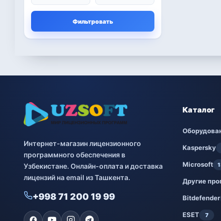
Microsoft
13
Фильтровать
Другие программы
4
Bitdefender
8
ESET
7
Avast
2
Каталог
PRO32
4
Оборудова
Интернет-магазин лицензионного
Dr.Web
4
Kaspersky
программного обеспечения в
Microsoft
1
Узбекистане. Онлайн-оплата и доставка
Jivo
3
лицензий на email из Ташкента.
Другие пр
Онлайн кинотеатр
3
+998 71 200 19 99
IVI
Bitdefender
ESET
7