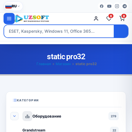
RU
0
0
static pro32
Главная
»
Магазин
»
static pro32
КАТЕГОРИИ
Оборудование
279
Grandstream
22