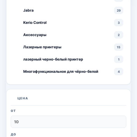
Jabra
29
Kerio Control
3
Аксессуары
2
Лазерные принтеры
15
лазерный черно-белый принтер
1
Многофункциональное для чёрно-белой
4
Многофункциональные лазерные принтеры
18
Многофункциональные цветные лазерные
10
ЦЕНА
принтеры
Мониторы
20
ОТ
Моноблоки
18
Настольный ПК
6
ДО