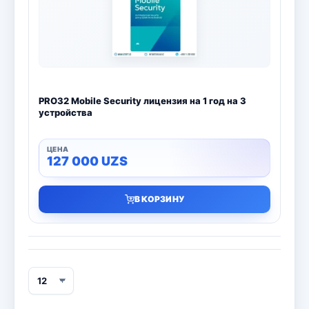
Bitdefender
8
ESET
7
Avast
2
PRO32 Mobile Security лицензия на 1 год на 3
PRO32
4
устройства
Dr.Web
4
127 000
UZS
Jivo
3
В КОРЗИНУ
Онлайн кинотеатр IVI
3