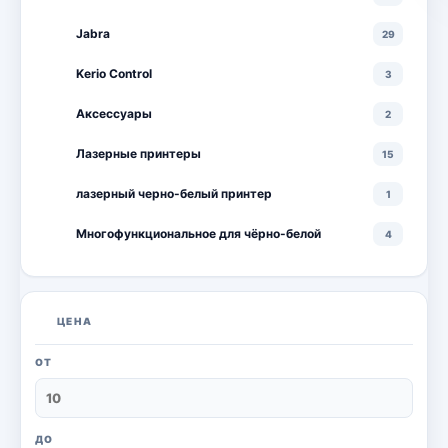
Jabra
29
Kerio Control
3
Аксессуары
2
Лазерные принтеры
15
лазерный черно-белый принтер
1
Многофункциональное для чёрно-белой
4
Многофункциональные лазерные принтеры
18
Многофункциональные цветные лазерные
10
ЦЕНА
принтеры
Мониторы
20
ОТ
Моноблоки
18
Настольный ПК
6
ДО