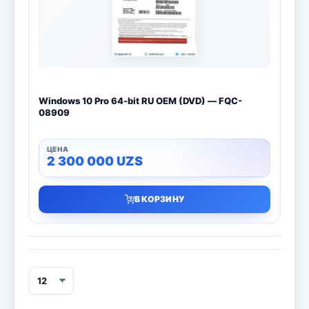
Bitdefender
8
ESET
7
Avast
2
Windows 10 Pro 64-bit RU OEM (DVD) — FQC-
PRO32
4
08909
Dr.Web
4
2 300 000
UZS
Jivo
3
В КОРЗИНУ
Онлайн кинотеатр IVI
3