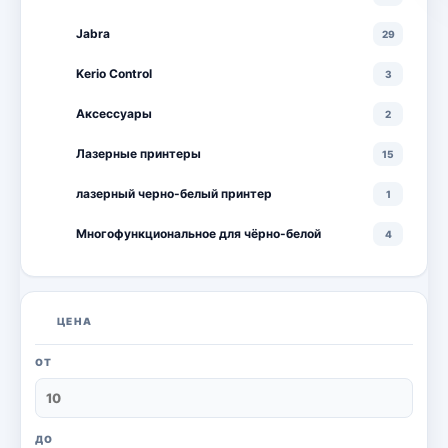
Jabra
29
Kerio Control
3
Аксессуары
2
Лазерные принтеры
15
лазерный черно-белый принтер
1
Многофункциональное для чёрно-белой
4
Многофункциональные лазерные принтеры
18
Многофункциональные цветные лазерные
10
ЦЕНА
принтеры
Мониторы
20
ОТ
Моноблоки
18
Настольный ПК
6
ДО