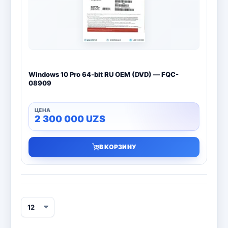
Bitdefender
8
ESET
7
Avast
2
Windows 10 Pro 64-bit RU OEM (DVD) — FQC-
PRO32
4
08909
Dr.Web
4
2 300 000
UZS
Jivo
3
В КОРЗИНУ
Онлайн кинотеатр IVI
3