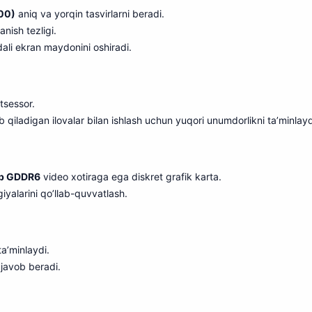
200)
aniq va yorqin tasvirlarni beradi.
anish tezligi.
ydali ekran maydonini oshiradi.
tsessor.
ab qiladigan ilovalar bilan ishlash uchun yuqori unumdorlikni ta’minlayd
b GDDR6
video xotiraga ega diskret grafik karta.
iyalarini qo’llab-quvvatlash.
ta’minlaydi.
n javob beradi.