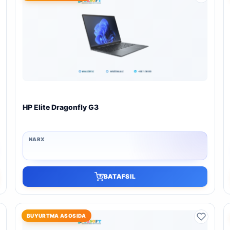
HP Elite Dragonfly G3
BATAFSIL
BUYURTMA ASOSIDA