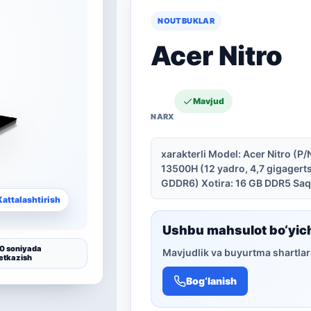
NOUTBUKLAR
Acer Nitro
Mavjud
xarakterli Model: Acer Nitro (P
13500H (12 yadro, 4,7 gigagert
GDDR6) Xotira: 16 GB DDR5 Saql
Kattalashtirish
Ushbu mahsulot bo‘yic
0 soniyada
Mavjudlik va buyurtma shartlari
etkazish
Bog‘lanish