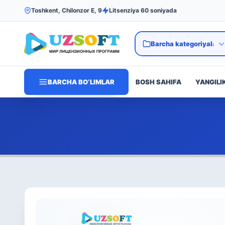
Toshkent, Chilonzor E, 9
Litsenziya 60 soniyada
BARCHA BO‘LIMLAR
BOSH SAHIFA
YANGILI