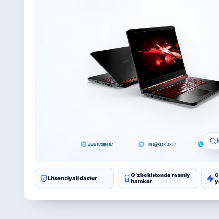
Oʻzbekistonda rasmiy
6
Litsenziyali dastur
hamkor
y