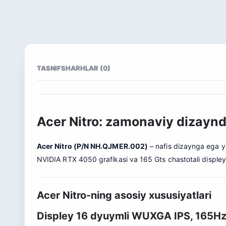
TASNIF
SHARHLAR (0)
Acer Nitro: zamonaviy dizaynd
Acer Nitro (P/N NH.QJMER.002)
– nafis dizaynga ega yu
NVIDIA RTX 4050 grafikasi va 165 Gts chastotali displey
Acer Nitro-ning asosiy xususiyatlari
Displey 16 dyuymli WUXGA IPS, 165H