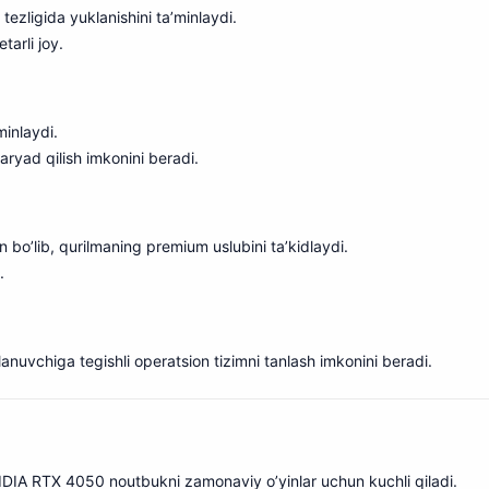
tezligida yuklanishini ta’minlaydi.
tarli joy.
minlaydi.
yad qilish imkonini beradi.
 bo’lib, qurilmaning premium uslubini ta’kidlaydi.
.
anuvchiga tegishli operatsion tizimni tanlash imkonini beradi.
VIDIA RTX 4050 noutbukni zamonaviy o’yinlar uchun kuchli qiladi.