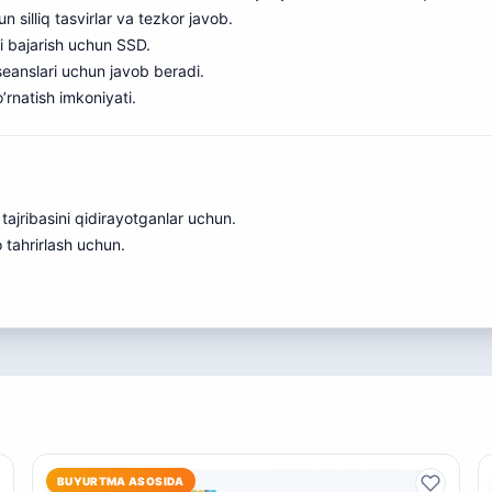
n silliq tasvirlar va tezkor javob.
ni bajarish uchun SSD.
anslari uchun javob beradi.
’rnatish imkoniyati.
n tajribasini qidirayotganlar uchun.
o tahrirlash uchun.
BUYURTMA ASOSIDA