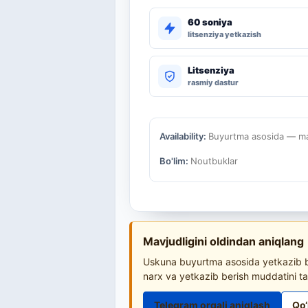
60 soniya
litsenziya yetkazish
Litsenziya
rasmiy dastur
Availability:
Buyurtma asosida — mav
Bo'lim:
Noutbuklar
Mavjudligini oldindan aniqlang
Uskuna buyurtma asosida yetkazib be
narx va yetkazib berish muddatini ta
Telegram orqali aniqlash
Qo‘