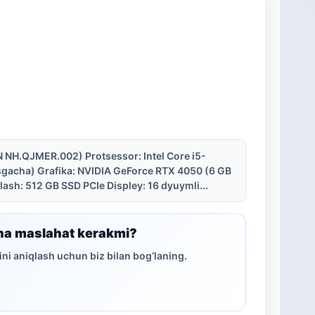
/N NH.QJMER.002) Protsessor: Intel Core i5-
sgacha) Grafika: NVIDIA GeForce RTX 4050 (6 GB
ash: 512 GB SSD PCIe Displey: 16 dyuymli...
ha maslahat kerakmi?
ni aniqlash uchun biz bilan bog‘laning.