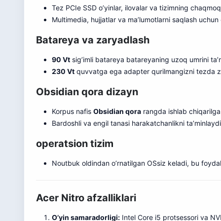
Tez PCIe SSD o’yinlar, ilovalar va tizimning chaqmoq 
Multimedia, hujjatlar va ma’lumotlarni saqlash uchun e
Batareya va zaryadlash
90 Vt
sig’imli batareya batareyaning uzoq umrini ta’
230 Vt
quvvatga ega adapter qurilmangizni tezda zar
Obsidian qora dizayn
Korpus nafis
Obsidian qora
rangda ishlab chiqarilgan
Bardoshli va engil tanasi harakatchanlikni ta’minlaydi
operatsion tizim
Noutbuk oldindan o’rnatilgan OSsiz keladi, bu foydal
Acer Nitro afzalliklari
O’yin samaradorligi:
Intel Core i5 protsessori va N