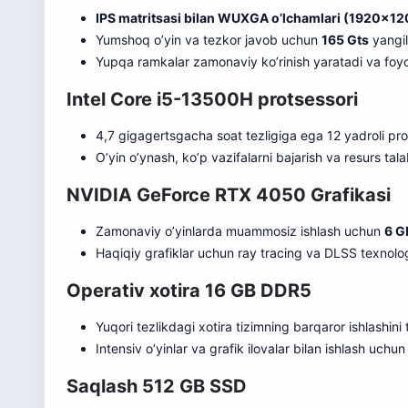
IPS matritsasi bilan WUXGA o’lchamlari (1920×1
Yumshoq o’yin va tezkor javob uchun
165 Gts
yangil
Yupqa ramkalar zamona
v
iy ko’rinish yaratadi va fo
Intel Core i5-13500H protsessori
4,7 gigagertsgacha soat tezligiga ega 12 yadroli pro
O’yin o’ynash, ko’p vazifalarni baja
r
ish va resurs tal
NVIDIA GeForce RTX 4050 Grafikasi
Zamonaviy o’yinlarda muammosiz ishlash uchun
6 G
Haqiqiy grafiklar uchun ray tracing va DLSS texnolog
Operativ xotira 16 GB DDR5
Yuqori tezlikdagi xotira tizimning barqaror ishlashini 
Intensiv o’yinlar va grafik ilovalar bilan ishlash uchu
Saqlash 512 GB SSD