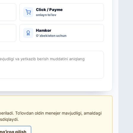
Click / Payme
onlayn to‘lov
Hamkor
O‘zbekiston uchun
judligi va yetkazib berish muddatini aniqlang
riladi. To‘lovdan oldin menejer mavjudligi, amaldagi
sdiqlaydi.
ng‘iroq qilish