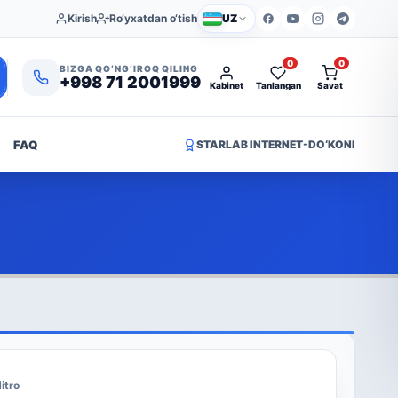
Kirish
Ro‘yxatdan o‘tish
UZ
0
0
BIZGA QO‘NG‘IROQ QILING
+998 71 2001999
Kabinet
Tanlangan
Savat
FAQ
STARLAB INTERNET-DO‘KONI
itro