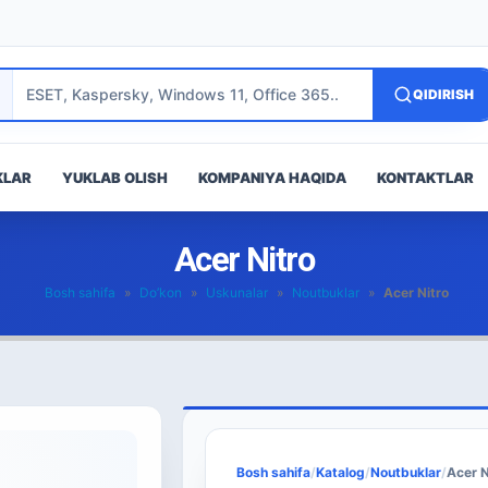
QIDIRISH
KLAR
YUKLAB OLISH
KOMPANIYA HAQIDA
KONTAKTLAR
Acer Nitro
Bosh sahifa
»
Do’kon
»
Uskunalar
»
Noutbuklar
»
Acer Nitro
Bosh sahifa
/
Katalog
/
Noutbuklar
/
Acer N