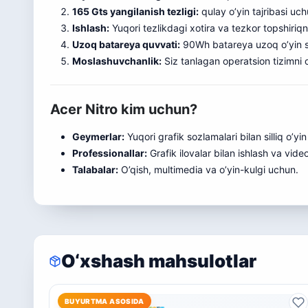
165 Gts yangilanish tezligi:
qulay o’yin tajribasi uchu
Ishlash:
Yuqori tezlikdagi xotira va tezkor topshiriq
Uzoq batareya quvvati:
90Wh batareya uzoq o’yin se
Moslashuvchanlik:
Siz tanlagan operatsion tizimni o
Acer Nitro kim uchun?
Geymerlar:
Yuqori grafik sozlamalari bilan silliq o’yi
Professionallar:
Grafik ilovalar bilan ishlash va vide
Talabalar:
O’qish, multimedia va o’yin-kulgi uchun.
O‘xshash mahsulotlar
BUYURTMA ASOSIDA