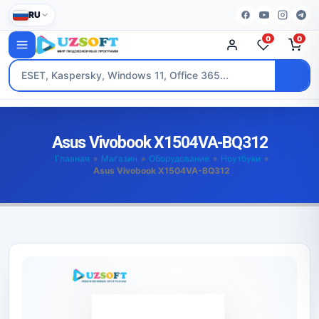
RU
0
0
Asus Vivobook X1504VA-BQ312
Главная
»
Магазин
»
Оборудование
»
Ноутбуки
»
Asus Vivobook X1504VA-BQ312