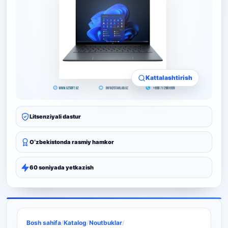
Kattalashtirish
Litsenziyali dastur
Oʻzbekistonda rasmiy hamkor
60 soniyada yetkazish
Bosh sahifa
/
Katalog
/
Noutbuklar
/