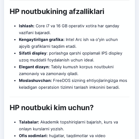
HP noutbukining afzalliklari
Ishlash:
Core i7 va 16 GB operativ xotira har qanday
vazifani bajaradi.
Kengaytirilgan grafika:
Intel Arc ish va oʻyin uchun
ajoyib grafiklarni taqdim etadi.
Sifatli displey
: porlashga qarshi qoplamali IPS displey
uzoq muddatli foydalanish uchun ideal.
Elegant dizayn:
Tabiiy kumush korpus noutbukni
zamonaviy va zamonaviy qiladi.
Moslashuvchan:
FreeDOS sizning ehtiyojlaringizga mos
keladigan operatsion tizimni tanlash imkonini beradi.
HP noutbuki kim uchun?
Talabalar:
Akademik topshiriqlarni bajarish, kurs va
onlayn kurslarni yozish
.
Ofis xodimlari:
hujjatlar, taqdimotlar va video