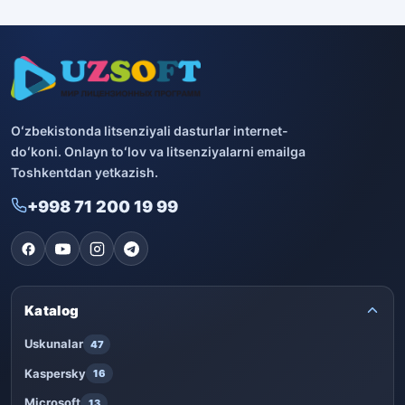
Oʻzbekistonda litsenziyali dasturlar internet-
doʻkoni. Onlayn toʻlov va litsenziyalarni emailga
Toshkentdan yetkazish.
+998 71 200 19 99
Katalog
Uskunalar
47
Kaspersky
16
Microsoft
13