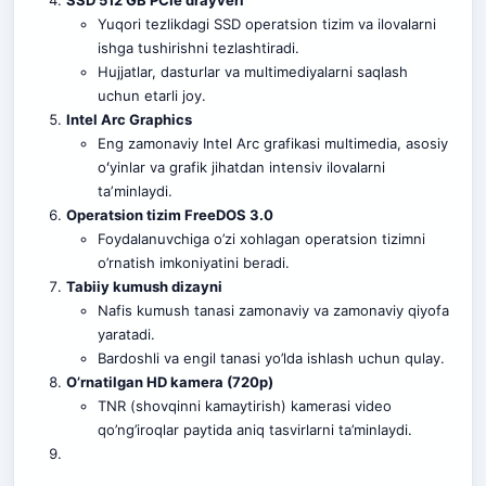
Yuqori tezlikdagi SSD operatsion tizim va ilovalarni
ishga tushirishni tezlashtiradi.
Hujjatlar, dasturlar va multimediyalarni saqlash
uchun etarli joy.
Intel Arc Graphics
Eng zamonaviy Intel Arc grafikasi multimedia, asosiy
oʻyinlar va grafik jihatdan intensiv ilovalarni
taʼminlaydi.
Operatsion tizim FreeDOS 3.0
Foydalanuvchiga o’zi xohlagan operatsion tizimni
o’rnatish imkoniyatini beradi.
Tabiiy kumush dizayni
Nafis kumush tanasi zamonaviy va zamonaviy qiyofa
yaratadi.
Bardoshli va engil tanasi yo’lda ishlash uchun qulay.
O’rnatilgan HD kamera (720p)
TNR (shovqinni kamaytirish) kamerasi video
qo’ng’iroqlar paytida aniq tasvirlarni ta’minlaydi.