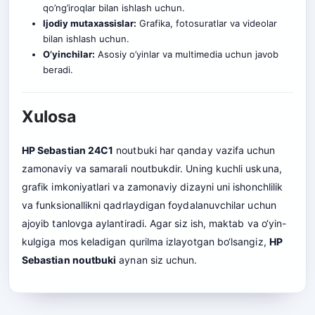
qo’ng’iroqlar bilan ishlash uchun.
Ijodiy mutaxassislar:
Grafika, fotosuratlar va videolar
bilan ishlash uchun.
O’yinchilar:
Asosiy o’yinlar va multimedia uchun javob
beradi.
Xulosa
HP Sebastian 24C1
noutbuki har qanday vazifa uchun
zamonaviy va samarali noutbukdir. Uning kuchli uskuna,
grafik imkoniyatlari va zamonaviy dizayni uni ishonchlilik
va funksionallikni qadrlaydigan foydalanuvchilar uchun
ajoyib tanlovga aylantiradi. Agar siz ish, maktab va o‘yin-
kulgiga mos keladigan qurilma izlayotgan bo‘lsangiz,
HP
Sebastian noutbuki
aynan siz uchun.