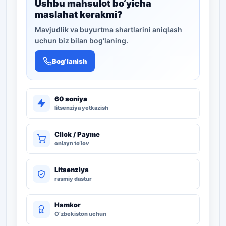
Ushbu mahsulot bo‘yicha
maslahat kerakmi?
Mavjudlik va buyurtma shartlarini aniqlash
uchun biz bilan bog‘laning.
Bog‘lanish
60 soniya
litsenziya yetkazish
Click / Payme
onlayn to‘lov
Litsenziya
rasmiy dastur
Hamkor
O‘zbekiston uchun