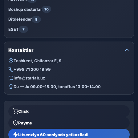
Boshqa dasturlar
10
Bitdefender
8
ESET
7
Kontaktlar
Toshkent, Chilonzor E, 9
+998 71 200 19 99
info@starlab.uz
Du — Ju 09:00–18:00, tanaffus 13:00–14:00
Click
Payme
Litsenziya 60 soniyada yetkaziladi