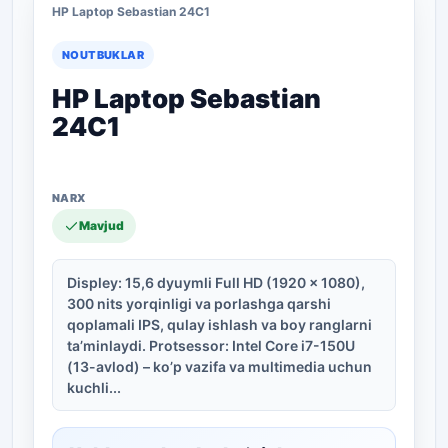
HP Laptop Sebastian 24C1
NOUTBUKLAR
HP Laptop Sebastian
24C1
Mavjud
Displey: 15,6 dyuymli Full HD (1920 x 1080),
300 nits yorqinligi va porlashga qarshi
qoplamali IPS, qulay ishlash va boy ranglarni
ta’minlaydi. Protsessor: Intel Core i7-150U
(13-avlod) – ko’p vazifa va multimedia uchun
kuchli...