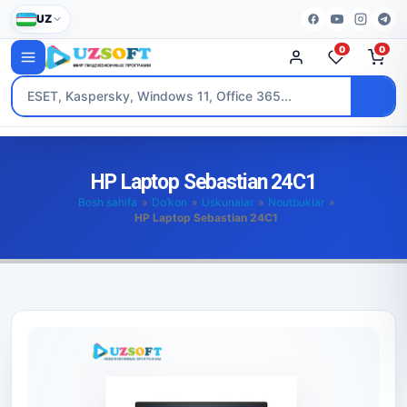
UZ
0
0
HP Laptop Sebastian 24C1
Bosh sahifa
»
Do’kon
»
Uskunalar
»
Noutbuklar
»
HP Laptop Sebastian 24C1