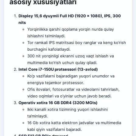
asosiy xususiyatlari
Displey 15,6 dyuymli Full HD (1920 x 1080), IPS, 300
nits
Yorqinlikka qarshi qoplama yorqin nurda qulay
ishlashni ta’minlaydi.
Tor ramkali IPS matritsasi boy ranglar va keng ko’rish
burchagini kafolatlaydi.
300 nit yorqinligi ekranni uzoq vaqt ishlash va
multimedia ko’rish uchun qulay qiladi.
Intel Core i7-150U protsessori (13-avlod)
Ko’p vazifalarni bajaradigan yuqori unumdor va
energiya tejamkor protsessor.
Ofis ilovalari, fotosuratlar va videolarni tahrirlash,
video oqimlari va o’yinlar uchun javob beradi
.
Operativ xotira 16 GB DDR4 (3200 MGts)
Ikki kanalli xotira tizimning yuqori ishlashini
ta’minlaydi.
16 Gb xotira katta elektron jadvallar va multimedia
kabi qiyin vazifalarni bajaradi.
SSD 512 GB PCIe drayveri