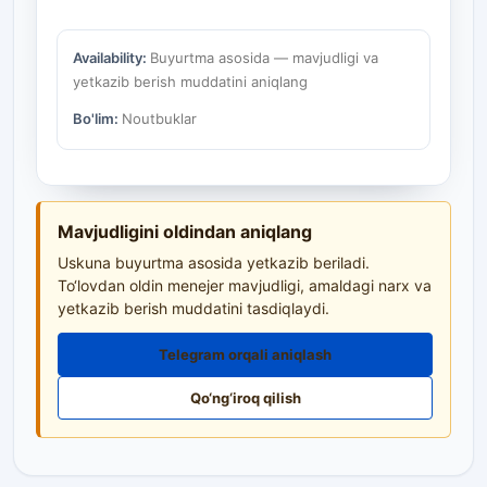
Availability:
Buyurtma asosida — mavjudligi va
yetkazib berish muddatini aniqlang
Bo'lim:
Noutbuklar
Mavjudligini oldindan aniqlang
Uskuna buyurtma asosida yetkazib beriladi.
To‘lovdan oldin menejer mavjudligi, amaldagi narx va
yetkazib berish muddatini tasdiqlaydi.
Telegram orqali aniqlash
Qo‘ng‘iroq qilish