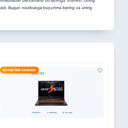
 multimediadan bahramand bo’lishingiz mumkin. Uning
tiradi. Bugun noutbukga buyurtma bering va uning
BUYURTMA ASOSIDA