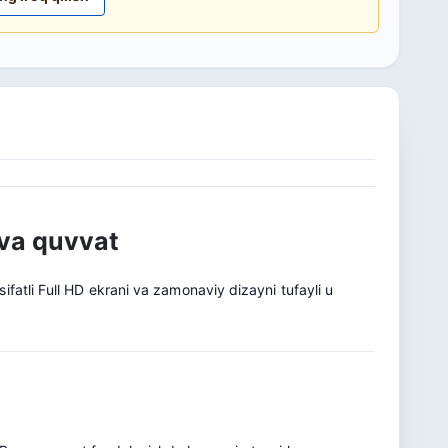
 va quvvat
fatli Full HD ekrani va zamonaviy dizayni tufayli u