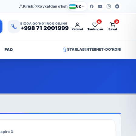
Kirish
Ro‘yxatdan o‘tish
UZ
0
0
BIZGA QO‘NG‘IROQ QILING
+998 71 2001999
Kabinet
Tanlangan
Savat
FAQ
STARLAB INTERNET-DO‘KONI
spire 3