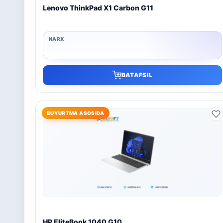
Lenovo ThinkPad X1 Carbon G11
BATAFSIL
BUYURTMA ASOSIDA
HP EliteBook 1040 G10