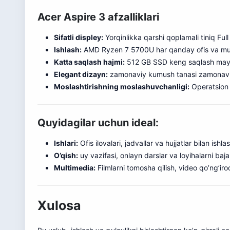
Acer Aspire 3 afzalliklari
Sifatli displey:
Yorqinlikka qarshi qoplamali tiniq Full
Ishlash:
AMD Ryzen 7 5700U har qanday ofis va multi
Katta saqlash hajmi:
512 GB SSD keng saqlash maydon
Elegant dizayn:
zamonaviy kumush tanasi zamonaviy k
Moslashtirishning moslashuvchanligi:
Operatsion t
Quyidagilar uchun ideal:
Ishlari:
Ofis ilovalari, jadvallar va hujjatlar bilan ish
O’qish:
uy vazifasi, onlayn darslar va loyihalarni baj
Multimedia:
Filmlarni tomosha qilish, video qo’ng’ir
Xulosa