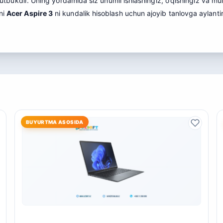
i noutbukdir. Uning yordamida siz unumli ishlashingiz, o’qishingiz va
ni
Acer Aspire 3
ni kundalik hisoblash uchun ajoyib tanlovga aylan
BUYURTMA ASOSIDA