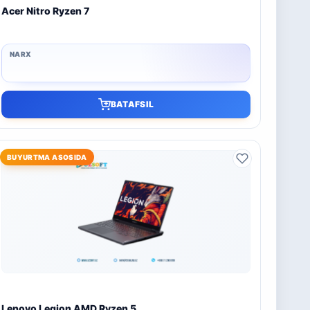
Acer Nitro Ryzen 7
BATAFSIL
BUYURTMA ASOSIDA
Lenovo Legion AMD Ryzen 5