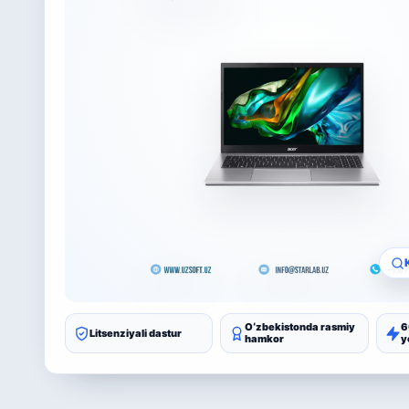
Oʻzbekistonda rasmiy
6
Litsenziyali dastur
hamkor
y