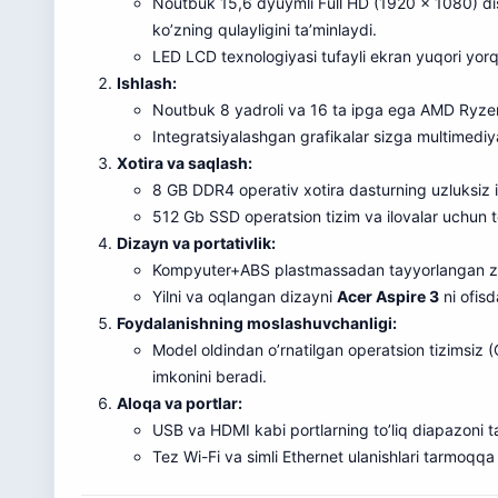
Noutbuk 15,6 dyuymli Full HD (1920 x 1080) di
ko’zning qulayligini ta’minlaydi.
LED LCD texnologiyasi tufayli ekran yuqori yorq
Ishlash:
Noutbuk 8 yadroli va 16 ta ipga ega AMD Ryzen 
Integratsiyalashgan grafikalar sizga multimediya 
Xotira va saqlash:
8 GB DDR4 operativ xotira dasturning uzluksiz is
512 Gb SSD operatsion tizim va ilovalar uchun t
Dizayn va portativlik:
Kompyuter+ABS plastmassadan tayyorlangan za
Yilni va oqlangan dizayni
Acer Aspire 3
ni ofisd
Foydalanishning moslashuvchanligi:
Model oldindan o’rnatilgan operatsion tizimsiz 
imkonini beradi.
Aloqa va portlar:
USB va HDMI kabi portlarning to’liq diapazoni t
Tez Wi-Fi va simli Ethernet ulanishlari tarmoqqa 