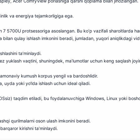
spley, Acer ComfyView porlashiga qarshi qoplama bilan jihozlangan. 
inlik va energiya tejamkorligiga ega.
7 5700U protsessoriga asoslangan. Bu ko’p vazifali sharoitlarda ham 
bilan qulay ishlash imkonini beradi, jumladan, yuqori aniqlikdagi vide
hlashini ta’minlaydi.
ez yuklash vaqtini, shuningdek, ma’lumotlar uchun keng saqlash joyin
monaviy kumush korpus yengil va bardoshlidir.
a, uyda yoki yo‘lda ishlash uchun ideal qiladi.
(OSsiz) taqdim etiladi, bu foydalanuvchiga Windows, Linux yoki boshqa
ashqi qurilmalarni oson ulash imkonini beradi
.
barqaror kirishni ta’minlaydi.