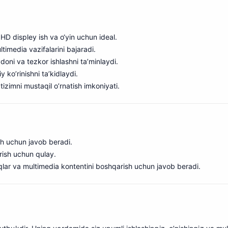
 HD displey ish va o‘yin uchun ideal.
media vazifalarini bajaradi.
i va tezkor ishlashni ta’minlaydi.
o’rinishni ta’kidlaydi.
izimni mustaqil o’rnatish imkoniyati
.
lash uchun javob beradi.
arish uchun qulay.
oqlar va multimedia kontentini boshqarish uchun javob beradi.