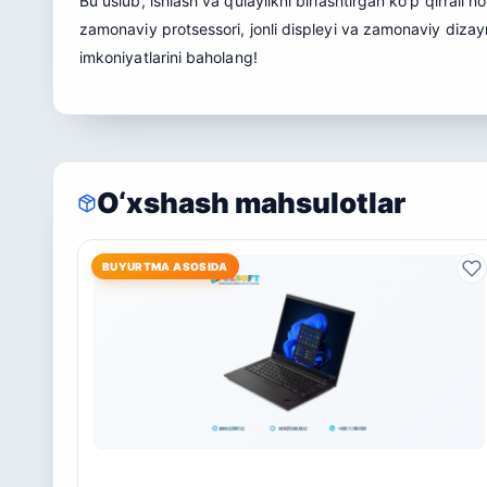
Bu uslub, ishlash va qulaylikni birlashtirgan ko’p qirral
zamonaviy protsessori, jonli displeyi va zamonaviy dizay
imkoniyatlarini baholang!
O‘xshash mahsulotlar
BUYURTMA ASOSIDA