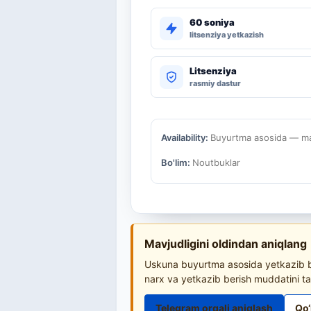
60 soniya
litsenziya yetkazish
Litsenziya
rasmiy dastur
Availability:
Buyurtma asosida — mav
Bo'lim:
Noutbuklar
Mavjudligini oldindan aniqlang
Uskuna buyurtma asosida yetkazib be
narx va yetkazib berish muddatini ta
Telegram orqali aniqlash
Qo‘