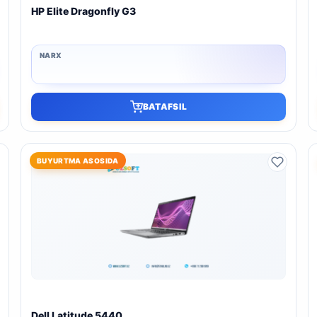
HP Elite Dragonfly G3
BATAFSIL
BUYURTMA ASOSIDA
Dell Latitude 5440