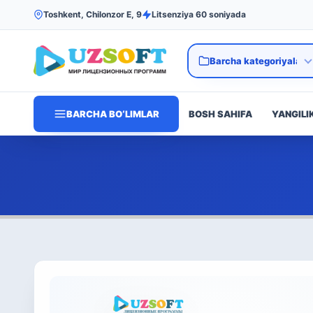
Toshkent, Chilonzor E, 9
Litsenziya 60 soniyada
BARCHA BO‘LIMLAR
BOSH SAHIFA
YANGILI