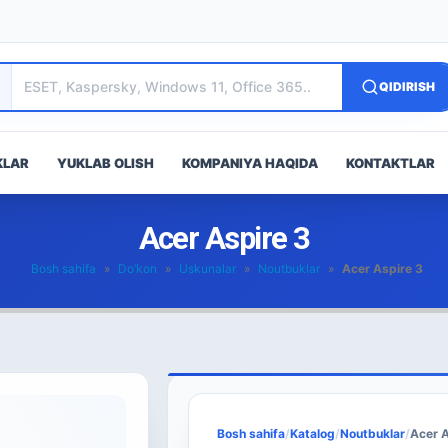
QIDIRISH
KLAR
YUKLAB OLISH
KOMPANIYA HAQIDA
KONTAKTLAR
Acer Aspire 3
Bosh sahifa
»
Do’kon
»
Uskunalar
»
Noutbuklar
»
Acer Aspire 3
Bosh sahifa
/
Katalog
/
Noutbuklar
/
Acer A