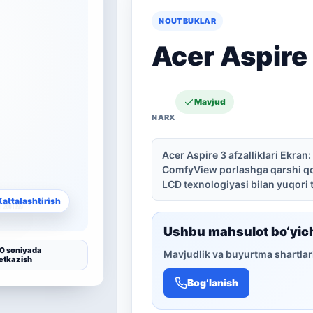
NOUTBUKLAR
Acer Aspire
Mavjud
Acer Aspire 3 afzalliklari Ekran
ComfyView porlashga qarshi qo
LCD texnologiyasi bilan yuqori t
Kattalashtirish
Ushbu mahsulot bo‘yic
0 soniyada
Mavjudlik va buyurtma shartlari
etkazish
Bog‘lanish