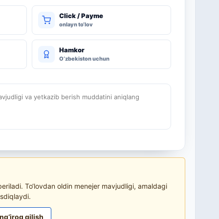
Click / Payme
onlayn to‘lov
Hamkor
O‘zbekiston uchun
judligi va yetkazib berish muddatini aniqlang
riladi. To‘lovdan oldin menejer mavjudligi, amaldagi
sdiqlaydi.
ng‘iroq qilish