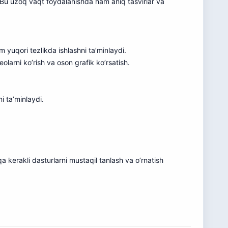
Bu uzoq vaqt foydalanishda ham aniq tasvirlar va
yuqori tezlikda ishlashni ta’minlaydi.
olarni ko’rish va oson grafik ko’rsatish.
i ta’minlaydi.
 kerakli dasturlarni mustaqil tanlash va o’rnatish