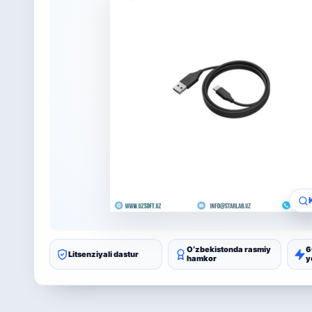
Oʻzbekistonda rasmiy
6
Litsenziyali dastur
hamkor
y