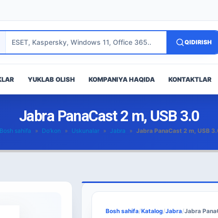
QIDIRISH
KLAR
YUKLAB OLISH
KOMPANIYA HAQIDA
KONTAKTLAR
Jabra PanaCast 2 m, USB 3.0
Bosh sahifa
»
Do’kon
»
Uskunalar
»
Jabra
»
Jabra PanaCast 2 m, USB 3.
Bosh sahifa
/
Katalog
/
Jabra
/
Jabra Pana