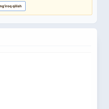
ng‘iroq qilish