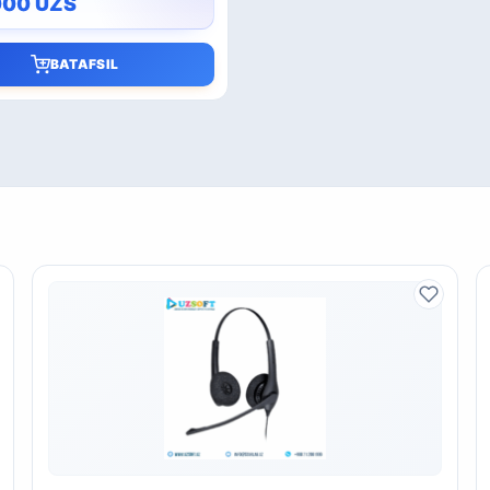
000
UZS
BATAFSIL