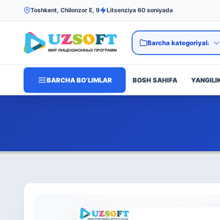
Toshkent, Chilonzor E, 9
Litsenziya 60 soniyada
BARCHA BO‘LIMLAR
BOSH SAHIFA
YANGILI