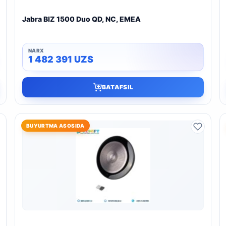
Jabra BIZ 1500 Duo QD, NC, EMEA
1 482 391
UZS
BATAFSIL
BUYURTMA ASOSIDA