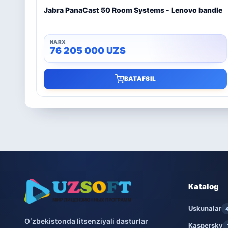
Jabra PanaCast 50 Room Systems - Lenovo bandle
76 205 000
UZS
BATAFSIL
Katalog
Uskunalar
Oʻzbekistonda litsenziyali dasturlar
Kaspersky