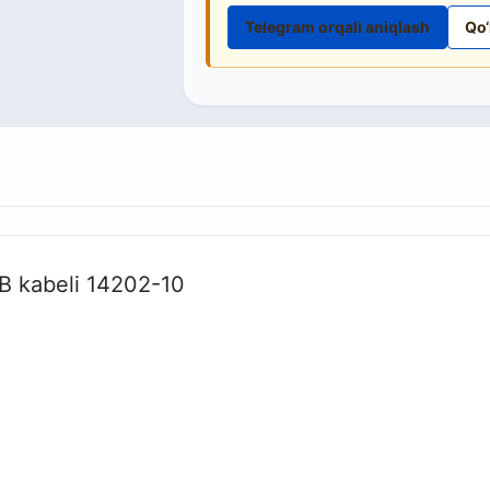
Telegram orqali aniqlash
Qo‘
SB kabeli 14202-10