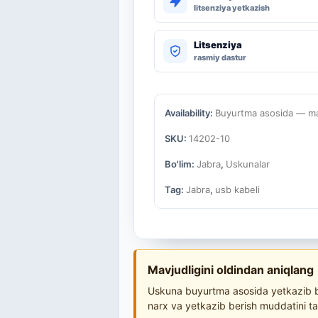
litsenziya yetkazish
Litsenziya
rasmiy dastur
Availability:
Buyurtma asosida — mav
SKU:
14202-10
Bo'lim:
Jabra
,
Uskunalar
Tag:
Jabra
,
usb kabeli
Mavjudligini oldindan aniqlang
Uskuna buyurtma asosida yetkazib be
narx va yetkazib berish muddatini ta