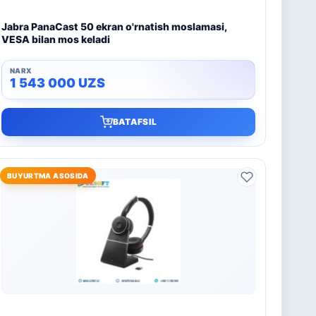
Jabra PanaCast 50 ekran o'rnatish moslamasi,
VESA bilan mos keladi
1 543 000
UZS
BATAFSIL
BUYURTMA ASOSIDA