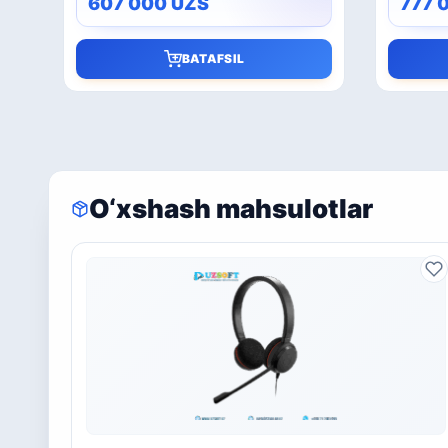
607 000
UZS
777 
BATAFSIL
O‘xshash mahsulotlar