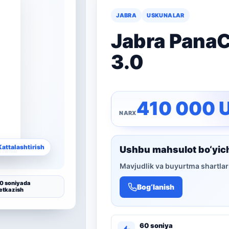
JABRA
USKUNALAR
Jabra PanaC
3.0
410 000
Kattalashtirish
Ushbu mahsulot bo‘yic
Mavjudlik va buyurtma shartlari
0 soniyada
Bog‘lanish
etkazish
60 soniya