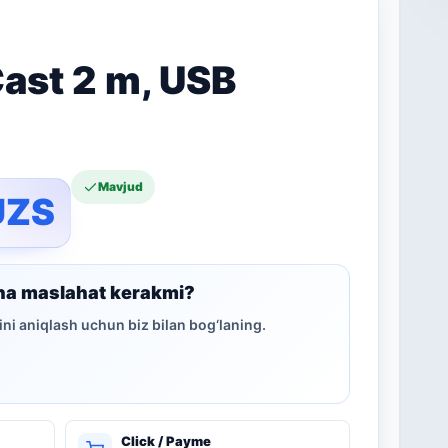
ast 2 m, USB
Mavjud
UZS
ha maslahat kerakmi?
ni aniqlash uchun biz bilan bog‘laning.
Click / Payme