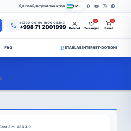
Kirish
Ro‘yxatdan o‘tish
UZ
0
0
BIZGA QO‘NG‘IROQ QILING
+998 71 2001999
Kabinet
Tanlangan
Savat
FAQ
STARLAB INTERNET-DO‘KONI
0
Cast 2 m, USB 3.0