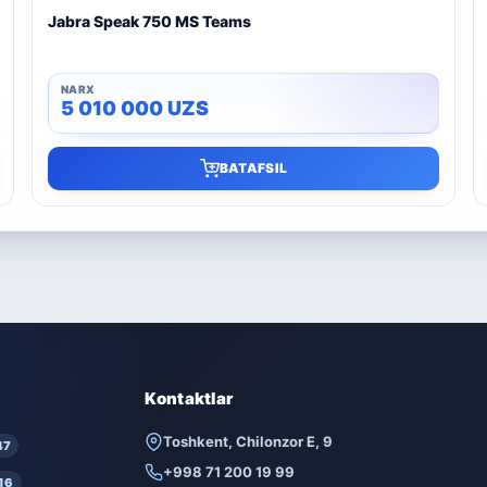
Jabra Speak 750 MS Teams
5 010 000
UZS
BATAFSIL
Kontaktlar
Toshkent, Chilonzor E, 9
47
+998 71 200 19 99
16