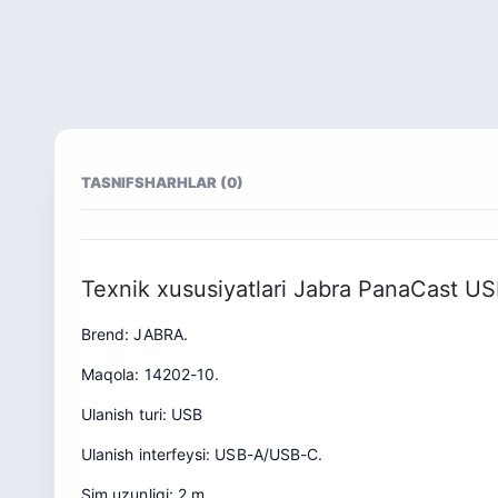
TASNIF
SHARHLAR (0)
Texnik xususiyatlari Jabra PanaCast U
Brend: JABRA.
Maqola: 14202-10.
Ulanish turi: USB
Ulanish interfeysi: USB-A/USB-C.
Sim uzunligi: 2 m.