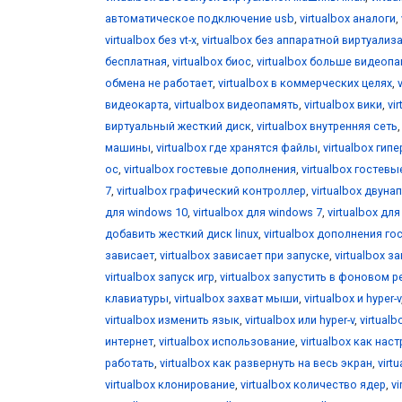
автоматическое подключение usb
,
virtualbox аналоги
,
virtualbox без vt-x
,
virtualbox без аппаратной виртуализ
бесплатная
,
virtualbox биос
,
virtualbox больше видеоп
обмена не работает
,
virtualbox в коммерческих целях
,
видеокарта
,
virtualbox видеопамять
,
virtualbox вики
,
vi
виртуальный жесткий диск
,
virtualbox внутренняя сеть
машины
,
virtualbox где хранятся файлы
,
virtualbox гип
ос
,
virtualbox гостевые дополнения
,
virtualbox гостевы
7
,
virtualbox графический контроллер
,
virtualbox двун
для windows 10
,
virtualbox для windows 7
,
virtualbox дл
добавить жесткий диск linux
,
virtualbox дополнения го
зависает
,
virtualbox зависает при запуске
,
virtualbox за
virtualbox запуск игр
,
virtualbox запустить в фоновом 
клавиатуры
,
virtualbox захват мыши
,
virtualbox и hyper-v
virtualbox изменить язык
,
virtualbox или hyper-v
,
virtual
интернет
,
virtualbox использование
,
virtualbox как нас
работать
,
virtualbox как развернуть на весь экран
,
virt
virtualbox клонирование
,
virtualbox количество ядер
,
v