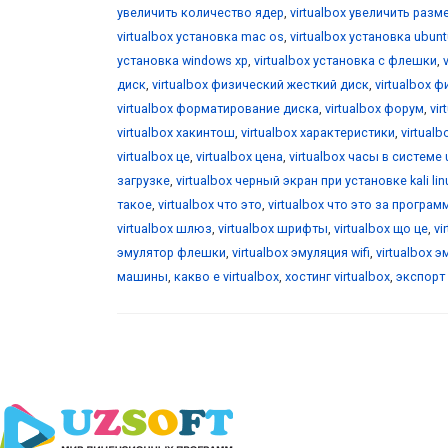
увеличить количество ядер
,
virtualbox увеличить разм
virtualbox установка mac os
,
virtualbox установка ubunt
установка windows xp
,
virtualbox установка с флешки
,
диск
,
virtualbox физический жесткий диск
,
virtualbox 
virtualbox форматирование диска
,
virtualbox форум
,
vi
virtualbox хакинтош
,
virtualbox характеристики
,
virtualb
virtualbox це
,
virtualbox цена
,
virtualbox часы в системе 
загрузке
,
virtualbox черный экран при установке kali lin
такое
,
virtualbox что это
,
virtualbox что это за програм
virtualbox шлюз
,
virtualbox шрифты
,
virtualbox що це
,
vi
эмулятор флешки
,
virtualbox эмуляция wifi
,
virtualbox 
машины
,
какво е virtualbox
,
хостинг virtualbox
,
экспорт 