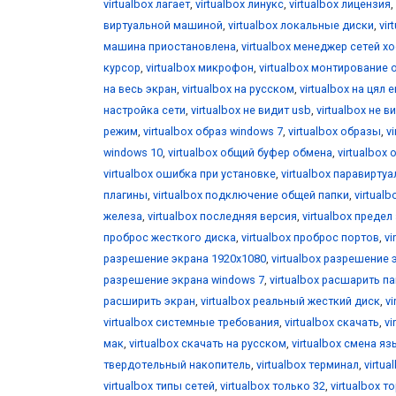
virtualbox лагает
,
virtualbox линукс
,
virtualbox лицензия
,
виртуальной машиной
,
virtualbox локальные диски
,
vir
машина приостановлена
,
virtualbox менеджер сетей х
курсор
,
virtualbox микрофон
,
virtualbox монтирование 
на весь экран
,
virtualbox на русском
,
virtualbox на цял 
настройка сети
,
virtualbox не видит usb
,
virtualbox не 
режим
,
virtualbox образ windows 7
,
virtualbox образы
,
v
windows 10
,
virtualbox общий буфер обмена
,
virtualbox 
virtualbox ошибка при установке
,
virtualbox паравирту
плагины
,
virtualbox подключение общей папки
,
virtual
железа
,
virtualbox последняя версия
,
virtualbox предел
проброс жесткого диска
,
virtualbox проброс портов
,
vi
разрешение экрана 1920x1080
,
virtualbox разрешение 
разрешение экрана windows 7
,
virtualbox расшарить п
расширить экран
,
virtualbox реальный жесткий диск
,
v
virtualbox системные требования
,
virtualbox скачать
,
vi
мак
,
virtualbox скачать на русском
,
virtualbox смена я
твердотельный накопитель
,
virtualbox терминал
,
virtua
virtualbox типы сетей
,
virtualbox только 32
,
virtualbox т