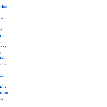
ualbox
tualbox
ый
и
а
,
albox
на
albox
ualbox
box
н
,
ть на
tualbox
ия
,