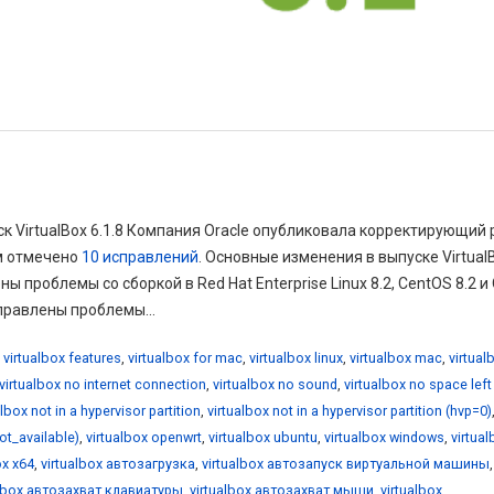
ск VirtualBox 6.1.8 Компания Oracle опубликовала корректирующий 
ом отмечено
10 исправлений
. Основные изменения в выпуске Virtual
ы проблемы со сборкой в Red Hat Enterprise Linux 8.2, CentOS 8.2 и 
справлены проблемы...
,
virtualbox features
,
virtualbox for mac
,
virtualbox linux
,
virtualbox mac
,
virtual
virtualbox no internet connection
,
virtualbox no sound
,
virtualbox no space left
albox not in a hypervisor partition
,
virtualbox not in a hypervisor partition (hvp=0)
not_available)
,
virtualbox openwrt
,
virtualbox ubuntu
,
virtualbox windows
,
virtua
ox x64
,
virtualbox автозагрузка
,
virtualbox автозапуск виртуальной машины
,
albox автозахват клавиатуры
,
virtualbox автозахват мыши
,
virtualbox