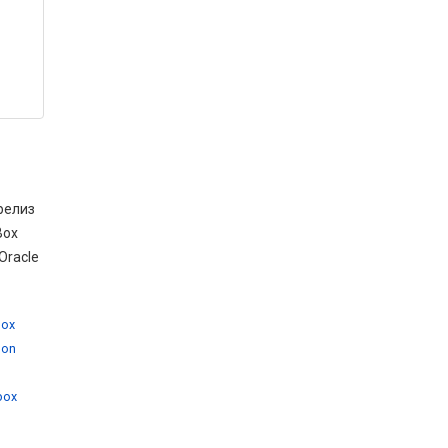
релиз
Box
Oracle
box
 on
,
lbox