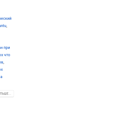
ический
untu
,
ан при
ox что
ов
,
ox
ка
ЛЬШЕ...