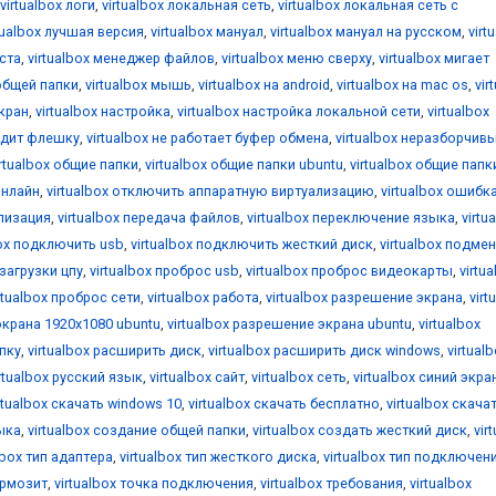
virtualbox логи
,
virtualbox локальная сеть
,
virtualbox локальная сеть с
tualbox лучшая версия
,
virtualbox мануал
,
virtualbox мануал на русском
,
virt
оста
,
virtualbox менеджер файлов
,
virtualbox меню сверху
,
virtualbox мигает
общей папки
,
virtualbox мышь
,
virtualbox на android
,
virtualbox на mac os
,
vir
екран
,
virtualbox настройка
,
virtualbox настройка локальной сети
,
virtualbox
видит флешку
,
virtualbox не работает буфер обмена
,
virtualbox неразборчив
irtualbox общие папки
,
virtualbox общие папки ubuntu
,
virtualbox общие папк
онлайн
,
virtualbox отключить аппаратную виртуализацию
,
virtualbox ошибк
ализация
,
virtualbox передача файлов
,
virtualbox переключение языка
,
virtu
box подключить usb
,
virtualbox подключить жесткий диск
,
virtualbox подме
 загрузки цпу
,
virtualbox проброс usb
,
virtualbox проброс видеокарты
,
virtu
rtualbox проброс сети
,
virtualbox работа
,
virtualbox разрешение экрана
,
virt
экрана 1920x1080 ubuntu
,
virtualbox разрешение экрана ubuntu
,
virtualbox
апку
,
virtualbox расширить диск
,
virtualbox расширить диск windows
,
virtual
irtualbox русский язык
,
virtualbox сайт
,
virtualbox сеть
,
virtualbox синий экра
rtualbox скачать windows 10
,
virtualbox скачать бесплатно
,
virtualbox скача
зыка
,
virtualbox создание общей папки
,
virtualbox создать жесткий диск
,
vir
lbox тип адаптера
,
virtualbox тип жесткого диска
,
virtualbox тип подключен
ормозит
,
virtualbox точка подключения
,
virtualbox требования
,
virtualbox