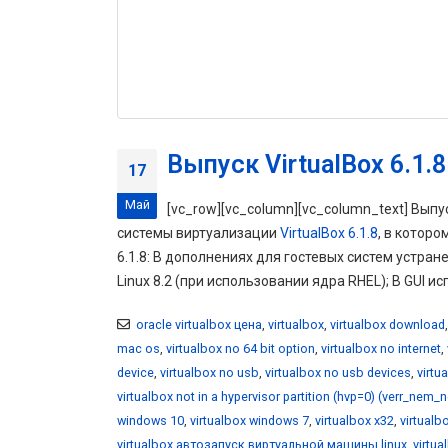
Выпуск VirtualBox 6.1.8
17
Май
[vc_row][vc_column][vc_column_text] Выпу
системы виртуализации
VirtualBox 6.1.8
, в котор
6.1.8: В дополнениях для гостевых систем устранен
Linux 8.2 (при использовании ядра RHEL); В GUI и
oracle virtualbox цена
,
virtualbox
,
virtualbox download
mac os
,
virtualbox no 64 bit option
,
virtualbox no internet
,
device
,
virtualbox no usb
,
virtualbox no usb devices
,
virtu
virtualbox not in a hypervisor partition (hvp=0) (verr_nem_
windows 10
,
virtualbox windows 7
,
virtualbox x32
,
virtualb
virtualbox автозапуск виртуальной машины linux
,
virtu