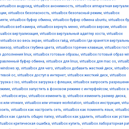
virtualbox андроид
,
virtualbox анонимность
,
virtualbox аппаратная виртуал
ации
,
virtualbox безопасность
,
virtualbox безопасный режим
,
virtualbox
амяти
,
virtualbox буфер обмена
,
virtualbox буфер обмена ubuntu
,
virtualbox б
virtualbox веб камера
,
virtualbox вернуть меню
,
virtualbox версии
,
virtualbox
rtualbox виртуализация
,
virtualbox виртуальный адаптер хоста
,
virtualbox
,
virtualbox во весь экран
,
virtualbox гайд
,
virtualbox где хранятся виртуальн
ервизор
,
virtualbox глубина цвета
,
virtualbox горячие клавиши
,
virtualbox гос
е дополнения linux
,
virtualbox готовые образы
,
virtualbox готовый образ w
аправленный буфер обмена
,
virtualbox для linux
,
virtualbox для mac os
,
virtua
я windows xp
,
virtualbox для чего
,
virtualbox добавить жесткий диск
,
virtualbo
стевой ос
,
virtualbox доступ в интернет
,
virtualbox жесткий диск
,
virtualbox
грузка с iso
,
virtualbox загрузка с флешки
,
virtualbox запросить разрешени
режиме
,
virtualbox запустить в фоновом режиме с интерфейсом
,
virtualbox 
,
virtualbox игры
,
virtualbox изменить ip
,
virtualbox изменить размер диска
,
box или vmware
,
virtualbox или vmware workstation
,
virtualbox инструкция
,
virt
троить
,
virtualbox как настроить сеть
,
virtualbox как поменять язык
,
virtualb
ualbox как сделать общую папку
,
virtualbox как удалить
,
virtualbox как уста
irtualbox критическая ошибка
,
virtualbox купить
,
virtualbox лабораторная ра