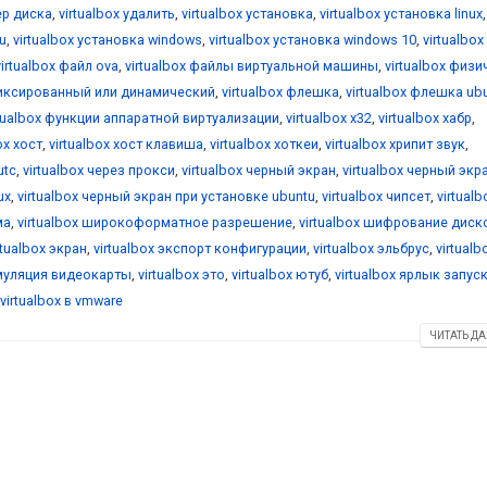
ер диска
,
virtualbox удалить
,
virtualbox установка
,
virtualbox установка linux
,
u
,
virtualbox установка windows
,
virtualbox установка windows 10
,
virtualbox
virtualbox файл ova
,
virtualbox файлы виртуальной машины
,
virtualbox физ
фиксированный или динамический
,
virtualbox флешка
,
virtualbox флешка ub
rtualbox функции аппаратной виртуализации
,
virtualbox х32
,
virtualbox хабр
,
ox хост
,
virtualbox хост клавиша
,
virtualbox хоткеи
,
virtualbox хрипит звук
,
utc
,
virtualbox через прокси
,
virtualbox черный экран
,
virtualbox черный экр
ux
,
virtualbox черный экран при установке ubuntu
,
virtualbox чипсет
,
virtualb
ма
,
virtualbox широкоформатное разрешение
,
virtualbox шифрование диск
rtualbox экран
,
virtualbox экспорт конфигурации
,
virtualbox эльбрус
,
virtualb
эмуляция видеокарты
,
virtualbox это
,
virtualbox ютуб
,
virtualbox ярлык запус
virtualbox в vmware
ЧИТАТЬ ДА