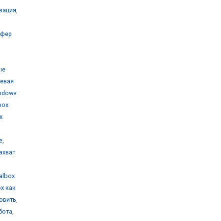
изация
,
уфер
ые
тевая
indows
lbox
x
е
,
захват
ualbox
ox как
новить
,
бота
,