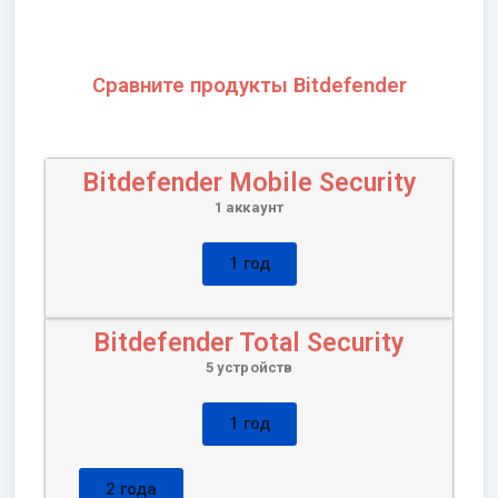
Сравните продукты Bitdefender
Bitdefender Mobile Security
1 аккаунт
1 год
Bitdefender Total Security
5 устройств
1 год
2 года