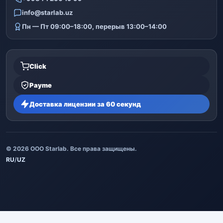
info@starlab.uz
Пн — Пт 09:00–18:00, перерыв 13:00–14:00
Click
Payme
Доставка лицензии за 60 секунд
© 2026 ООО Starlab. Все права защищены.
RU
/
UZ