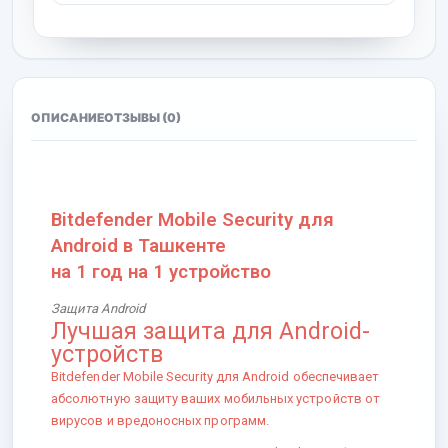
ОПИСАНИЕ
ОТЗЫВЫ (0)
Bitdefender Mobile Security для
Android в Ташкенте
на 1 год на 1 устройство
Защита
Android
Лучшая защита для Android-
устройств
Bitdefender Mobile Security для Android обеспечивает
абсолютную защиту ваших мобильных устройств от
вирусов и вредоносных программ.