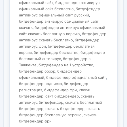
официальный сайт
,
битдефендер антивирус
официальный сайт бесплатно
,
битдефендер
антивирус официальный сайт русский
,
битдефендер антивирус официальный сайт
скачать
,
битдефендер антивирус официальный
сайт скачать бесплатную версию
,
битдефендер
антивирус скачать бесплатно
,
битдефендер
антивирус фри
,
битдефендер бесплатная
версия
,
битдефендер бесплатно
,
битдефендер
бесплатный антивирус
,
битдефендер в
Ташкенте
,
битдефендер на 1 устройство
,
битдефендер обзор
,
битдефендер
официальный
,
битдефендер официальный сайт
,
битдефендер подписка
,
битдефендер
регистрация
,
битдефендер фри
,
ключи
битдефендер
,
сайт битдефендер
,
скачать
антивирус битдефендер
,
скачать бесплатный
битдефендер
,
скачать битдефендер
,
скачать
битдефендер бесплатную версию
,
скачать
битдефендер фри