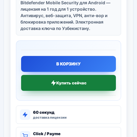
Bitdefender Mobile Security для Android —
лицензия на 1 год для 1 устройство.
Антивирус, веб-защита, VPN, анти-вор и
блокировка приложений. Электронная
доставка ключа по Узбекистану.
В КОРЗИНУ
Купить сейчас
60 секунд
доставка лицензии
Click / Payme