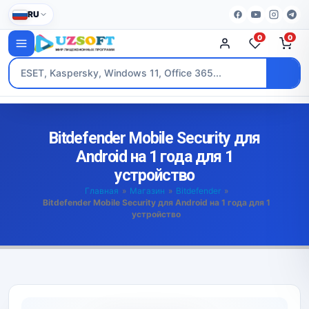
RU
0
0
Bitdefender Mobile Security для
Android на 1 года для 1
устройство
Главная
»
Магазин
»
Bitdefender
»
Bitdefender Mobile Security для Android на 1 года для 1
устройство