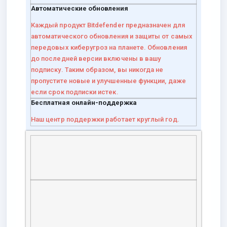
Автоматические обновления
Каждый продукт Bitdefender предназначен для
автоматического обновления и защиты от самых
передовых киберугроз на планете. Обновления
до последней версии включены в вашу
подписку. Таким образом, вы никогда не
пропустите новые и улучшенные функции, даже
если срок подписки истек.
Бесплатная онлайн-поддержка
Наш центр поддержки работает круглый год.