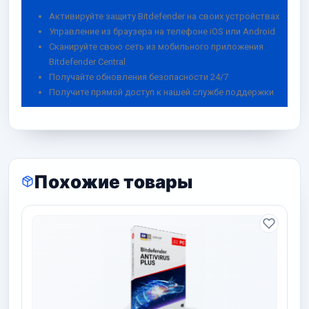
Активируйте защиту Bitdefender на своих устройствах
Управление из браузера на телефоне iOS или Android
Сканируйте свою сеть из мобильного приложения
Bitdefender Central
Получайте обновления безопасности 24/7
Получите прямой доступ к нашей службе поддержки
Похожие товары