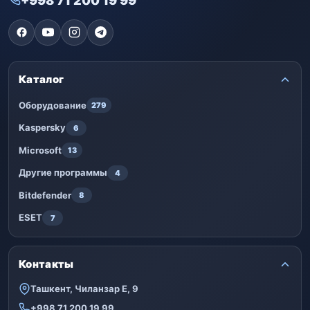
+998 71 200 19 99
Каталог
Оборудование
279
Kaspersky
6
Microsoft
13
Другие программы
4
Bitdefender
8
ESET
7
Контакты
Ташкент, Чиланзар Е, 9
+998 71 200 19 99