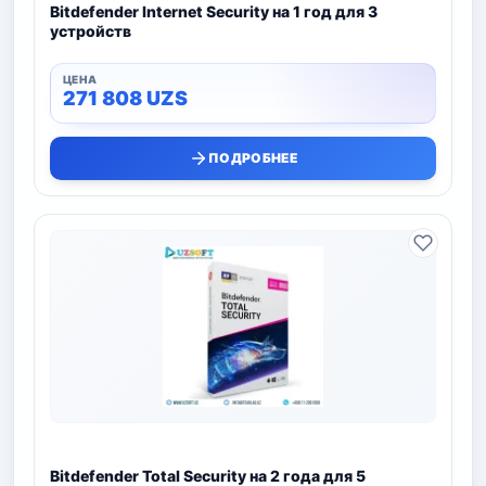
Bitdefender Internet Security на 1 год для 3
устройств
271 808
UZS
ПОДРОБНЕЕ
Bitdefender Total Security на 2 года для 5