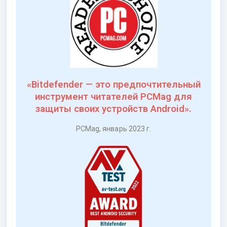
«Bitdefender — это предпочтительный
инструмент читателей PCMag для
защиты своих устройств Android».
PCMag, январь 2023 г.