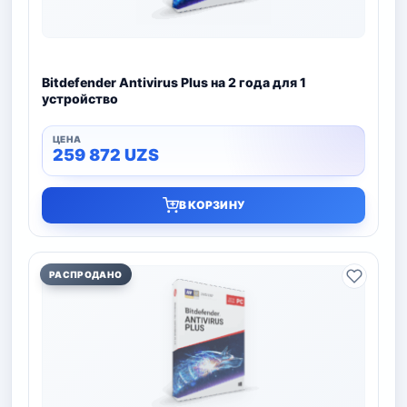
Bitdefender Antivirus Plus на 2 года для 1
устройство
259 872
UZS
В КОРЗИНУ
РАСПРОДАНО