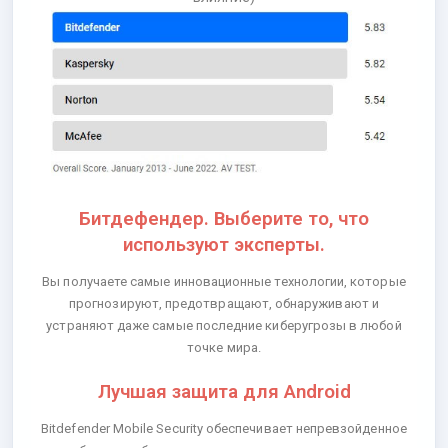
Битдефендер. Выберите то, что
используют эксперты.
Вы получаете самые инновационные технологии, которые
прогнозируют, предотвращают, обнаруживают и
устраняют даже самые последние киберугрозы в любой
точке мира.
Лучшая защита для Android
Bitdefender Mobile Security обеспечивает непревзойденное