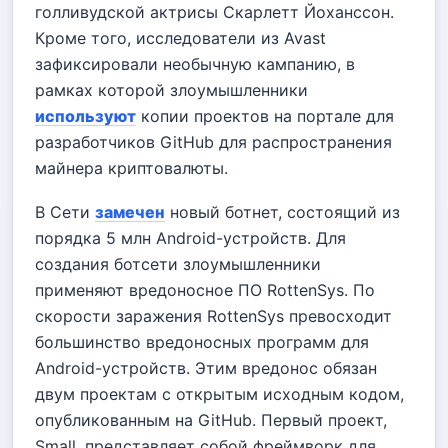
голливудской актрисы Скарлетт Йоханссон.
Кроме того, исследователи из Avast
зафиксировали необычную кампанию, в
рамках которой злоумышленники
используют
копии проектов на портале для
разработчиков GitHub для распространения
майнера криптовалюты.
В Сети
замечен
новый ботнет, состоящий из
порядка 5 млн Android-устройств. Для
создания ботсети злоумышленники
применяют вредоносное ПО RottenSys. По
скорости заражения RottenSys превосходит
большинство вредоносных программ для
Android-устройств. Этим вредонос обязан
двум проектам с открытым исходным кодом,
опубликованным на GitHub. Первый проект,
Small, представляет собой фреймворк для