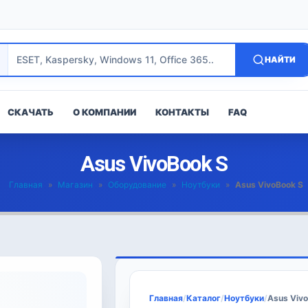
НАЙТИ
СКАЧАТЬ
О КОМПАНИИ
КОНТАКТЫ
FAQ
Asus VivoBook S
Главная
»
Магазин
»
Оборудование
»
Ноутбуки
»
Asus VivoBook S
Главная
/
Каталог
/
Ноутбуки
/
Asus Viv