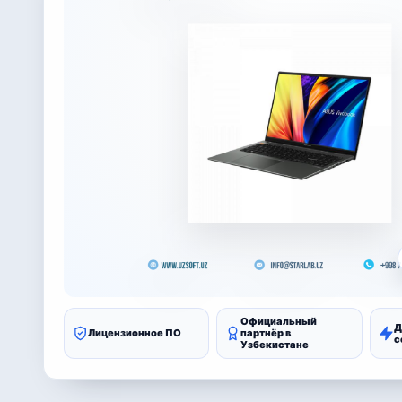
Официальный
Д
Лицензионное ПО
партнёр в
с
Узбекистане