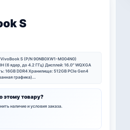
ook S
s VivoBook S (P/N 90NB0XW1-M004N0)
 (6 ядер, до 4.2 ГГц) Дисплей: 16.0″ WQXGA
ть: 16GB DDR4 Хранилище: 512GB PCIe Gen4
анная графика)...
о этому товару?
нить наличие и условия заказа.