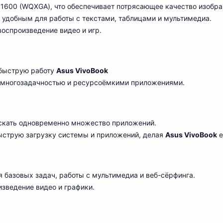
600 (WQXGA), что обеспечивает потрясающее качество изобра
удобным для работы с текстами, таблицами и мультимедиа.
воспроизведение видео и игр.
 быструю работу
Asus VivoBook
 с многозадачностью и ресурсоёмкими приложения
ми
.
скать одновременно множество приложений.
ыструю загрузку системы и приложений, делая
Asus VivoBook
е
я базовых задач, работы с мультимедиа и веб-сёрфин
га
.
зведение видео и графики.