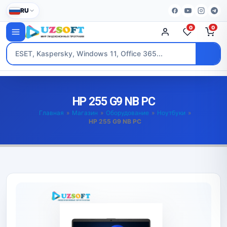
RU
0
0
HP 255 G9 NB PC
Главная
»
Магазин
»
Оборудование
»
Ноутбуки
»
HP 255 G9 NB PC