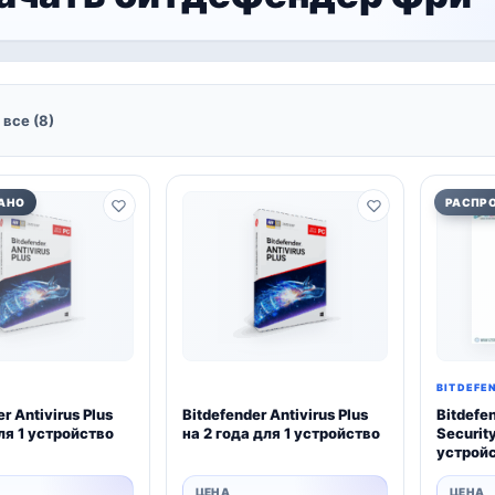
все (8)
АНО
РАСПР
BITDEFE
r Antivirus Plus
Bitdefender Antivirus Plus
Bitdefen
для 1 устройство
на 2 года для 1 устройство
Security
устрой