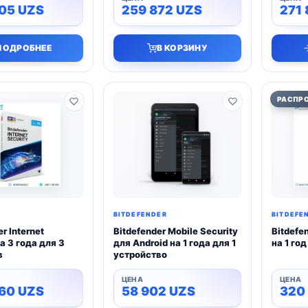
005
UZS
259 872
UZS
271
ПОДРОБНЕЕ
В КОРЗИНУ
РАСПР
BITDEFENDER
BITDEFE
r Internet
Bitdefender Mobile Security
Bitdefen
на 3 года для 3
для Android на 1 года для 1
на 1 го
в
устройство
460
UZS
58 902
UZS
320