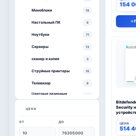
154 
Моноблоки
18
Настольный ПК
6
Ноутбуки
71
Серверы
13
сканер и копия
3
Струйные принтеры
16
Телевизор
8
Цветные лазерные
3
принтеры
Bitdefende
Security 
черно-белый принтер
ЦЕНА
4
устройст
ОТ
ДО
Kaspersky
6
514 