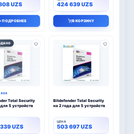
 808
UZS
424 639
UZS
ПОДРОБНЕЕ
В КОРЗИНУ
ОДАНО
NDER
der Total Security
Bitdefender Total Security
д для 5 устройств
на 2 года для 5 устройств
 339
UZS
503 697
UZS