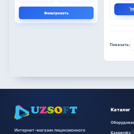
Microsoft
13
Фильтровать
Другие программы
4
Bitdefender
8
Показать:
ESET
7
Avast
2
PRO32
4
Dr.Web
4
Jivo
3
Каталог
Онлайн кинотеатр
3
IVI
Оборудова
Интернет-магазин лицензионного
Kaspersky