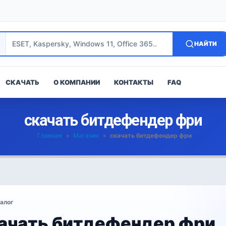
НАЙТИ
СКАЧАТЬ
О КОМПАНИИ
КОНТАКТЫ
FAQ
скачать битдефендер фри
Главная
»
Магазин
»
скачать битдефендер фри
алог
ачать битдефендер фри