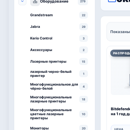
Оборудование
279
Grandstream
22
Jabra
29
Показаны 
Kerio Control
3
Аксессуары
2
РАСПРОД
Лазерные принтеры
15
лазерный черно-белый
1
принтер
Многофункциональное для
4
чёрно-белой
Многофункциональные
18
лазерные принтеры
Bitdefende
Многофункциональные
на 1 год 
цветные лазерные
10
принтеры
Мониторы
20