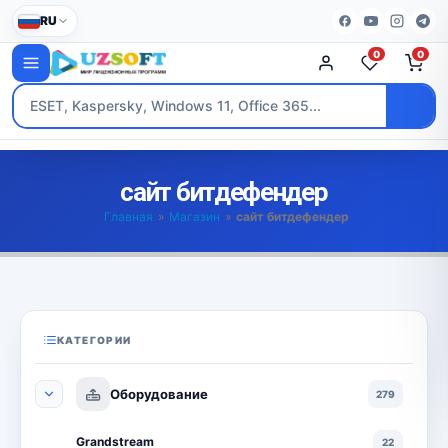
RU
0
0
сайт битдефендер
Главная
»
Магазин
»
сайт битдефендер
КАТЕГОРИИ
Оборудование
279
Grandstream
22