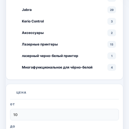
Jabra
29
Kerio Control
3
Аксессуары
2
Лазерные принтеры
15
лазерный черно-белый принтер
1
Многофункциональное для чёрно-белой
4
Многофункциональные лазерные принтеры
18
Многофункциональные цветные лазерные
10
ЦЕНА
принтеры
Мониторы
20
ОТ
Моноблоки
18
Настольный ПК
6
ДО