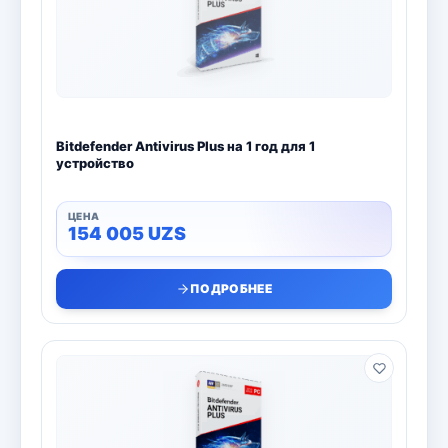
Bitdefender
8
ESET
7
Avast
2
Bitdefender Antivirus Plus на 1 год для 1
PRO32
4
устройство
Dr.Web
4
154 005
UZS
Jivo
3
ПОДРОБНЕЕ
Онлайн кинотеатр IVI
3