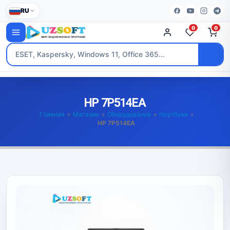
RU
0
0
HP 7P514EA
Главная
»
Магазин
»
Оборудование
»
Ноутбуки
»
HP 7P514EA