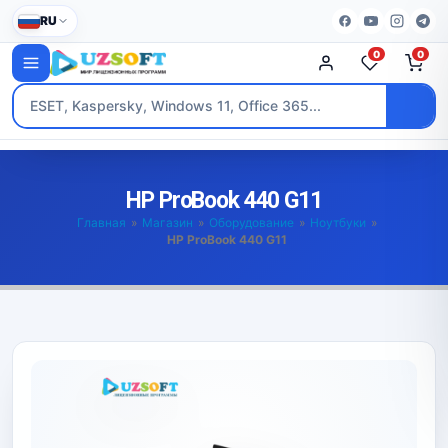
RU
0
0
HP ProBook 440 G11
Главная
»
Магазин
»
Оборудование
»
Ноутбуки
»
HP ProBook 440 G11