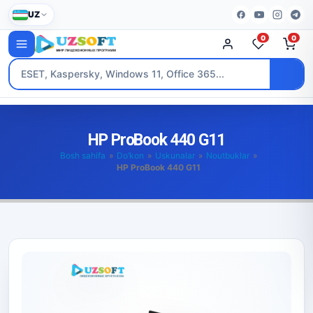
UZ
0
0
HP ProBook 440 G11
Bosh sahifa
»
Do’kon
»
Uskunalar
»
Noutbuklar
»
HP ProBook 440 G11