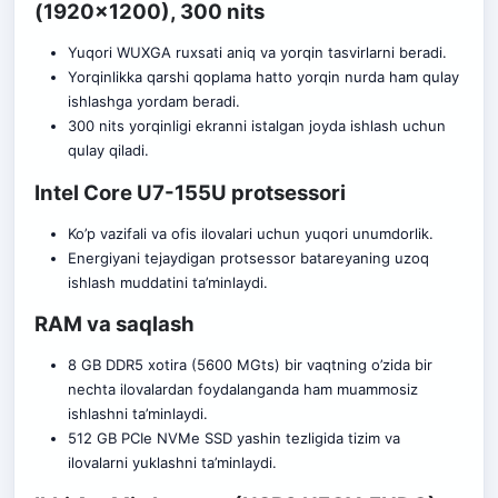
(1920×1200), 300 nits
Yuqori WUXGA ruxsati aniq va yorqin tasvirlarni beradi.
Yorqinlikka qarshi qoplama hatto yorqin nurda ham qulay
ishlashga yordam beradi.
300 nits yorqinligi ekranni istalgan joyda ishlash uchun
qulay qiladi.
Intel Core U7-155U protsessori
Ko’p vazifali va ofis ilovalari uchun yuqori unumdorlik.
Energiyani tejaydigan protsessor batareyaning uzoq
ishlash muddatini ta’minlaydi.
RAM va saqlash
8 GB DDR5 xotira (5600 MGts) bir vaqtning o’zida bir
nechta ilovalardan foydalanganda ham muammosiz
ishlashni ta’minlaydi.
512 GB PCIe NVMe SSD yashin tezligida tizim va
ilovalarni yuklashni ta’minlaydi.