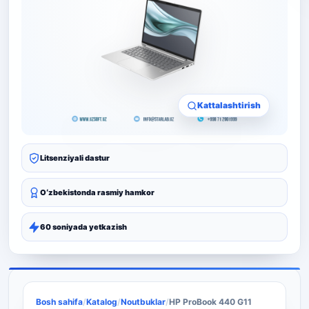
Kattalashtirish
Litsenziyali dastur
Oʻzbekistonda rasmiy hamkor
60 soniyada yetkazish
Bosh sahifa
/
Katalog
/
Noutbuklar
/
HP ProBook 440 G11