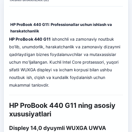
HP ProBook 440 G11: Professionallar uchun ishlash va
harakatchanlik
HP ProBook 440 G11
ishonchli va zamonaviy noutbuk
bo’lib, unumdorlik, harakatchanlik va zamonaviy dizaynni
qadrlaydigan biznes foydalanuvchilar va mutaxassislar
uchun mo’ljallangan. Kuchli Intel Core protsessori, yuqori
sifatli WUXGA displeyi va ixcham korpusi bilan ushbu
noutbuk ish, o‘qish va kundalik foydalanish uchun
mukammal tanlovdir.
HP ProBook 440 G11 ning asosiy
xususiyatlari
Displey 14,0 dyuymli WUXGA UWVA