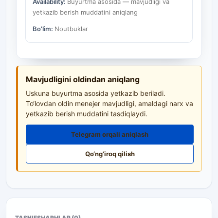
Availability:
Buyurtma asosida — mavjudligi va
yetkazib berish muddatini aniqlang
Bo'lim:
Noutbuklar
Mavjudligini oldindan aniqlang
Uskuna buyurtma asosida yetkazib beriladi.
To‘lovdan oldin menejer mavjudligi, amaldagi narx va
yetkazib berish muddatini tasdiqlaydi.
Telegram orqali aniqlash
Qo‘ng‘iroq qilish
TASNIF
SHARHLAR (0)