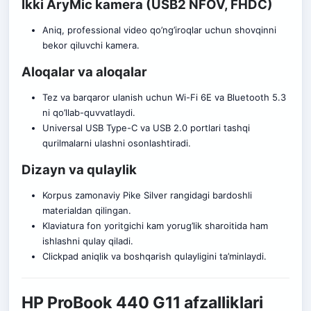
Ikki AryMic kamera (USB2 NFOV, FHDC)
Aniq, professional video qo’ng’iroqlar uchun shovqinni
bekor qiluvchi kamera.
Aloqalar va aloqalar
Tez va barqaror ulanish uchun Wi-Fi 6E va Bluetooth 5.3
ni qo’llab-quvvatlaydi.
Universal USB Type-C va USB 2.0 portlari tashqi
qurilmalarni ulashni osonlashtiradi.
Dizayn va qulaylik
Korpus zamonaviy Pike Silver rangidagi bardoshli
materialdan qilingan.
Klaviatura fon yoritgichi kam yorug’lik sharoitida ham
ishlashni qulay qiladi.
Clickpad aniqlik va boshqarish qulayligini ta’minlaydi.
HP ProBook 440 G11 afzalliklari