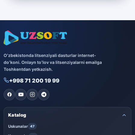
Oʻzbekistonda litsenziyali dasturlar internet-
doʻkoni. Onlayn toʻlov va litsenziyalarni emailga
Toshkentdan yetkazish.
+998 71 200 19 99
Katalog
Uskunalar
47