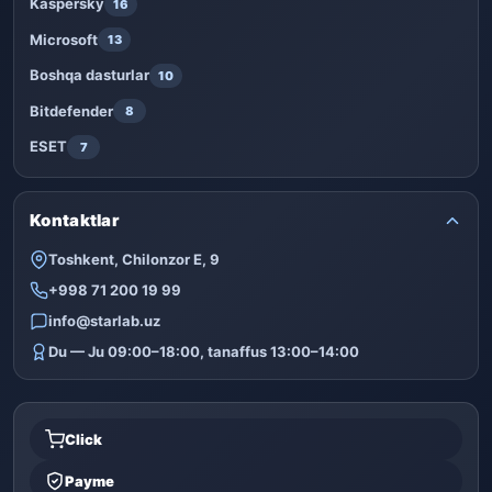
Kaspersky
16
Microsoft
13
Boshqa dasturlar
10
Bitdefender
8
ESET
7
Kontaktlar
Toshkent, Chilonzor E, 9
+998 71 200 19 99
info@starlab.uz
Du — Ju 09:00–18:00, tanaffus 13:00–14:00
Click
Payme