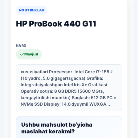
NOUTBUKLAR
HP ProBook 440 G11
Mavjud
xususiyatlari Protsessor: Intel Core i7-155U
(10 yadro, 5,0 gigagertsgacha) Grafika:
Integratsiyalashgan Intel Iris Xe Grafikasi
Operativ xotira: 8 GB DDR5 (5600 MGts,
kengaytirilishi mumkin) Saqlash: 512 GB PCIe
NVMe SSD Displey: 14,0 dyuymli WUXGA...
Ushbu mahsulot bo‘yicha
maslahat kerakmi?