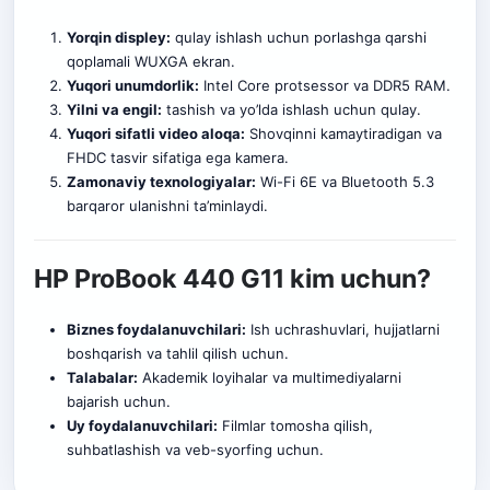
Yorqin displey:
qulay ishlash uchun porlashga qarshi
qoplamali WUXGA ekra
n.
Yuqori unumdorlik:
Intel Core protsessor va DDR5 RAM.
Yilni va engil:
tashish va yo’lda ishlash uchun qulay.
Yuqori sifatli video aloqa:
Shovqinni kamaytiradigan va
FHDC tasvir sifatiga ega kamera.
Zamonaviy texnologiyalar:
Wi-Fi 6E va Bluetooth 5.3
barqaror ulanishni ta’minlaydi.
HP ProBook 440 G11 kim uchun?
Biznes foydalanuvchilari:
Ish uchrashuvlari, hujjatlarni
boshqarish va tahlil qilish uchun.
Talabalar:
Akademik loyihalar va multimediyalarni
bajarish uchun.
Uy foydalanuvchilari:
Filmlar tomosha qilish,
suhbatlashish va veb-syorfing uchun.