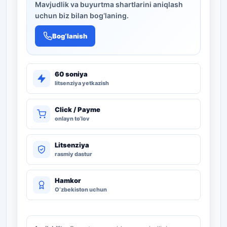
Mavjudlik va buyurtma shartlarini aniqlash
uchun biz bilan bog‘laning.
Bog‘lanish
60 soniya
litsenziya yetkazish
Click / Payme
onlayn to‘lov
Litsenziya
rasmiy dastur
Hamkor
O‘zbekiston uchun