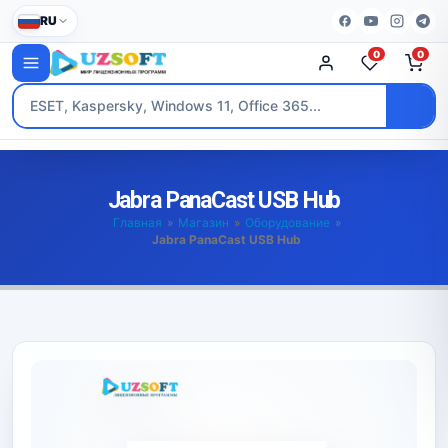
RU
0
0
Jabra PanaCast USB Hub
Главная
»
Магазин
»
Оборудование
»
Jabra PanaCast USB Hub