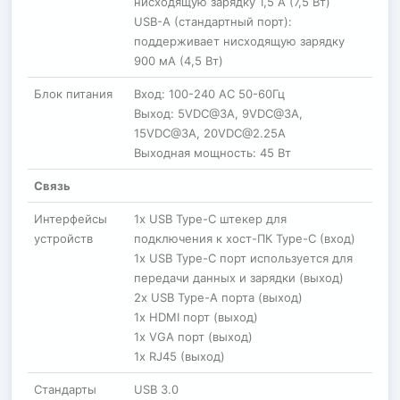
нисходящую зарядку 1,5 А (7,5 Вт)
USB-A (стандартный порт):
поддерживает нисходящую зарядку
900 мА (4,5 Вт)
Блок питания
Вход: 100-240 AC 50-60Гц
Выход: 5VDC@3A, 9VDC@3A,
15VDC@3A, 20VDC@2.25A
Выходная мощность: 45 Вт
Связь
Интерфейсы
1x USB Type-C штекер для
устройств
подключения к хост-ПК Type-C (вход)
1x USB Type-C порт используется для
передачи данных и зарядки (выход)
2x USB Type-A порта (выход)
1x HDMI порт (выход)
1x VGA порт (выход)
1x RJ45 (выход)
Стандарты
USB 3.0