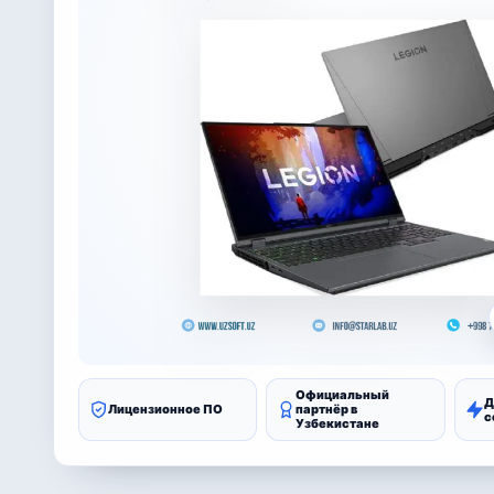
Официальный
Д
Лицензионное ПО
партнёр в
с
Узбекистане