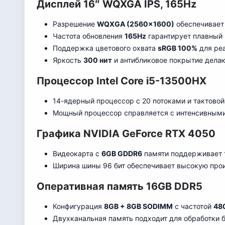
Дисплей 16″ WQXGA IPS, 165Hz
Разрешение
WQXGA (2560×1600)
обеспечивает 
Частота обновления
165Hz
гарантирует плавный 
Поддержка цветового охвата
sRGB 100%
для ре
Яркость
300 нит
и антибликовое покрытие дела
Процессор Intel Core i5-13500HX
14-ядерный процессор с 20 потоками и тактовой 
Мощный процессор справляется с интенсивным
Графика NVIDIA GeForce RTX 4050
Видеокарта с
6GB GDDR6
памяти поддерживает т
Ширина шины 96 бит обеспечивает высокую прои
Оперативная память 16GB DDR5
Конфигурация
8GB + 8GB SODIMM
с частотой
48
Двухканальная память подходит для обработки