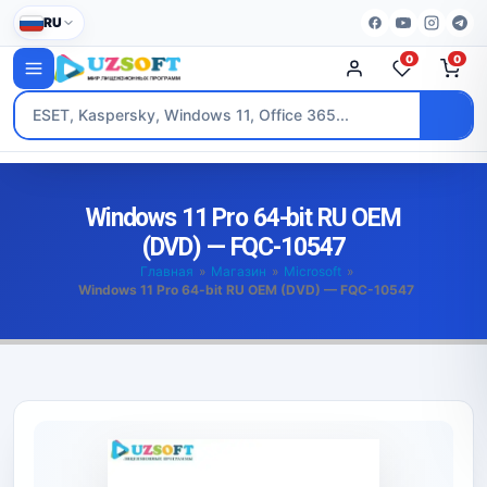
RU
0
0
Windows 11 Pro 64-bit RU OEM
(DVD) — FQC-10547
Главная
»
Магазин
»
Microsoft
»
Windows 11 Pro 64-bit RU OEM (DVD) — FQC-10547