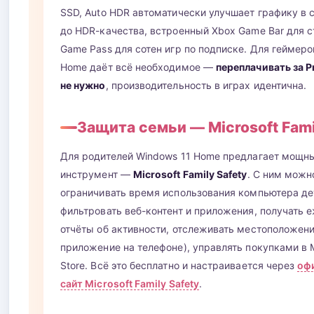
SSD, Auto HDR автоматически улучшает графику в 
до HDR-качества, встроенный Xbox Game Bar для с
Game Pass для сотен игр по подписке. Для геймеро
Home даёт всё необходимое —
переплачивать за P
не нужно
, производительность в играх идентична.
Защита семьи — Microsoft Fami
Для родителей Windows 11 Home предлагает мощн
инструмент —
Microsoft Family Safety
. С ним можн
ограничивать время использования компьютера де
фильтровать веб-контент и приложения, получать
отчёты об активности, отслеживать местоположени
приложение на телефоне), управлять покупками в M
Store. Всё это бесплатно и настраивается через
оф
сайт Microsoft Family Safety
.