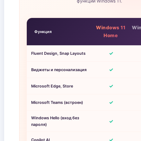
функции Windows 11.
Windows 11
Win
Функция
Home
✓
Fluent Design, Snap Layouts
✓
Виджеты и персонализация
✓
Microsoft Edge, Store
✓
Microsoft Teams (встроен)
Windows Hello (вход без
✓
пароля)
✓
Copilot AI