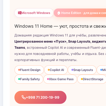
Microsoft Windows
🏠 Home Edition · для дома и с
Windows 11
Home
— уют, простота и свеж
Домашняя редакция Windows 11 для учёбы, развлечени
Центрированное меню «Пуск», Snap Layouts, виджеты
Teams
, встроенный Copilot AI и современный Fluent-ди
нужно для повседневной работы, учёбы и отдыха. Без
корпоративных функций и переплаты.
Fluent Design
Copilot AI
Snap Layouts
Mi
Family Safety
Xbox Game Pass
DirectStorage
+998 71 200-19-99