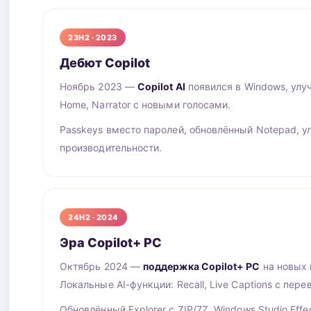
23H2 · 2023
Дебют Copilot
Ноябрь 2023 —
Copilot AI
появился в Windows, ул
Home, Narrator с новыми голосами.
Passkeys вместо паролей, обновлённый Notepad, 
производительности.
24H2 · 2024
Эра Copilot+ PC
Октябрь 2024 —
поддержка Copilot+ PC
на новых 
Локальные AI-функции: Recall, Live Captions с пере
Обновлённый Explorer с ZIP/7Z, Windows Studio Effec