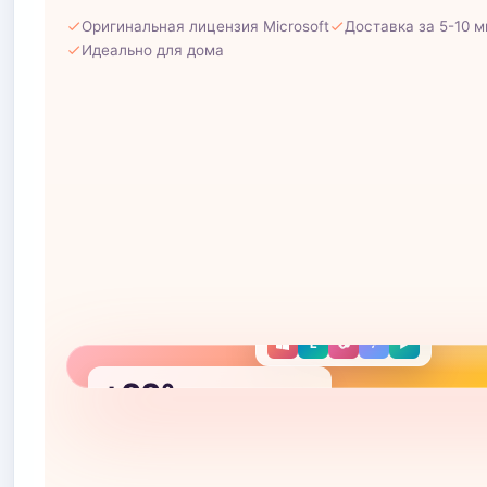
Оригинальная лицензия Microsoft
Доставка за 5-10 м
Идеально для дома
МОИ ПРИЛОЖЕНИЯ
E
✉
▶
T
E
📷
♪
▶
+22°
☀️
Ташкент
СЕГОДНЯ
🎂 День рождения Али