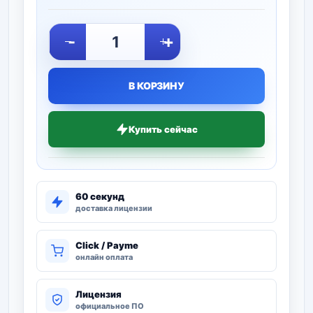
-
+
В КОРЗИНУ
Купить сейчас
60 секунд
доставка лицензии
Click / Payme
онлайн оплата
Лицензия
официальное ПО