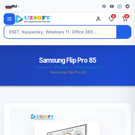
RU
0
0
Samsung Flip Pro 85
Главная
»
Магазин
»
Оборудование
»
Samsung Flip Pro 85