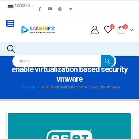
РУССКИЙ
0
0
enable virtualization based security
vmware
Главная
»
enable virtualization based security vmware