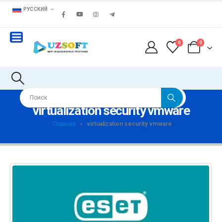
РУССКИЙ
0
0
virtualization security vmware
Главная
»
virtualization security vmware