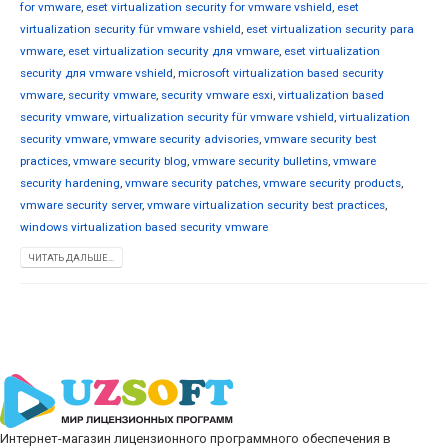
for vmware
,
eset virtualization security for vmware vshield
,
eset
virtualization security für vmware vshield
,
eset virtualization security para
vmware
,
eset virtualization security для vmware
,
eset virtualization
security для vmware vshield
,
microsoft virtualization based security
vmware
,
security vmware
,
security vmware esxi
,
virtualization based
security vmware
,
virtualization security für vmware vshield
,
virtualization
security vmware
,
vmware security advisories
,
vmware security best
practices
,
vmware security blog
,
vmware security bulletins
,
vmware
security hardening
,
vmware security patches
,
vmware security products
,
vmware security server
,
vmware virtualization security best practices
,
windows virtualization based security vmware
ЧИТАТЬ ДАЛЬШЕ...
Интернет-магазин лицензионного программного обеспечения в