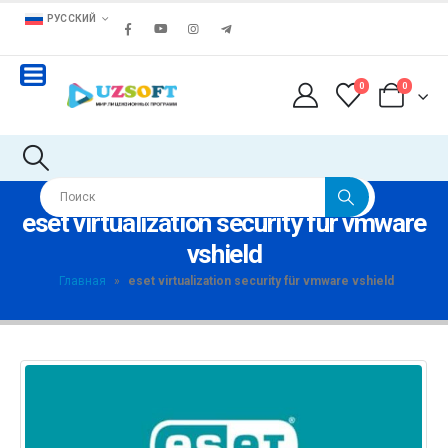
РУССКИЙ
0
0
eset virtualization security für vmware
vshield
Главная
»
eset virtualization security für vmware vshield