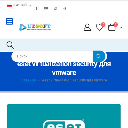
РУССКИЙ
0
0
eset virtualization security для
vmware
Главная
»
eset virtualization security для vmware