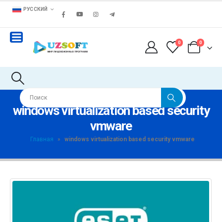
РУССКИЙ
0
0
windows virtualization based security
vmware
Главная
»
windows virtualization based security vmware