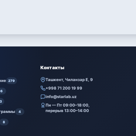
Контакты
Ташкент, Чиланзар Е, 9
ние
279
+998 71 200 19 99
6
info@starlab.uz
3
Пн — Пт 09:00–18:00,
перерыв 13:00–14:00
ограммы
4
8