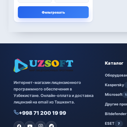
Microsoft
13
Фильтровать
Другие программы
4
Bitdefender
8
ESET
7
Avast
2
Каталог
PRO32
4
Оборудова
Интернет-магазин лицензионного
Dr.Web
4
Kaspersky
программного обеспечения в
Microsoft
1
Узбекистане. Онлайн-оплата и доставка
Jivo
3
лицензий на email из Ташкента.
Другие пр
Онлайн кинотеатр
3
+998 71 200 19 99
IVI
Bitdefender
ESET
7