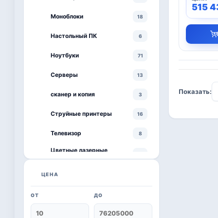
515 
Моноблоки
18
Настольный ПК
6
Ноутбуки
71
Серверы
13
Показать:
сканер и копия
3
Струйные принтеры
16
Телевизор
8
Цветные лазерные
3
принтеры
черно-белый принтер
ЦЕНА
4
ОТ
ДО
Kaspersky
6