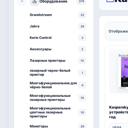
Оборудование
279
Grandstream
22
Jabra
29
Отображе
Kerio Control
3
Аксессуары
2
Лазерные принтеры
15
лазерный черно-белый
1
принтер
Многофункциональное для
4
чёрно-белой
Многофункциональные
18
лазерные принтеры
Kaspersky
Многофункциональные
устройств
цветные лазерные
10
принтеры
год
Мониторы
20