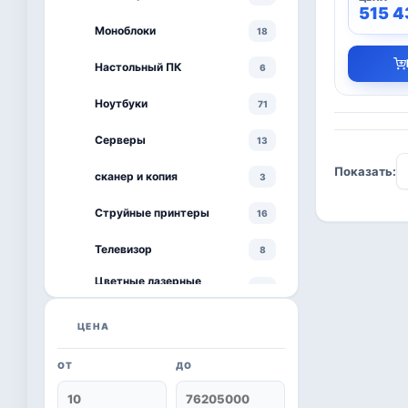
515 
Моноблоки
18
Настольный ПК
6
Ноутбуки
71
Серверы
13
Показать:
сканер и копия
3
Струйные принтеры
16
Телевизор
8
Цветные лазерные
3
принтеры
черно-белый принтер
ЦЕНА
4
ОТ
ДО
Kaspersky
6