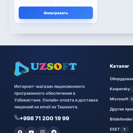
Microsoft
13
Фильтровать
Другие программы
4
Bitdefender
8
ESET
7
Avast
2
Каталог
PRO32
4
Оборудова
Интернет-магазин лицензионного
Dr.Web
4
Kaspersky
программного обеспечения в
Microsoft
1
Узбекистане. Онлайн-оплата и доставка
Jivo
3
лицензий на email из Ташкента.
Другие пр
Онлайн кинотеатр
3
+998 71 200 19 99
IVI
Bitdefender
ESET
7