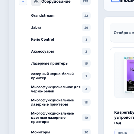
Оборудование
279
Grandstream
22
Jabra
29
Отображе
Kerio Control
3
Аксессуары
2
Лазерные принтеры
15
лазерный черно-белый
1
принтер
Многофункциональное для
4
чёрно-белой
Многофункциональные
18
лазерные принтеры
Kaspersky
Многофункциональные
устройств
цветные лазерные
10
принтеры
год
Мониторы
20