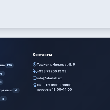
Контакты
Ташкент, Чиланзар Е, 9
ние
279
+998 71 200 19 99
6
info@starlab.uz
3
Пн — Пт 09:00–18:00,
перерыв 13:00–14:00
ограммы
4
8