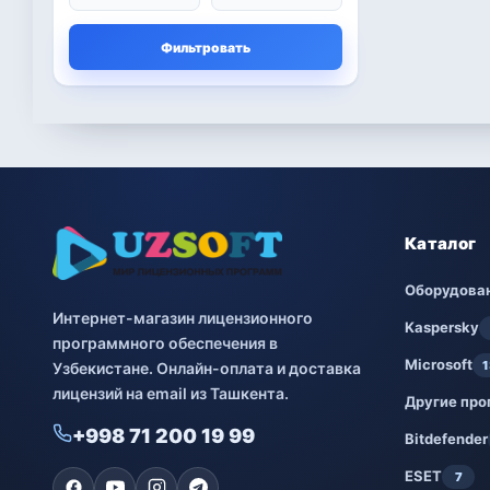
Microsoft
13
Фильтровать
Другие программы
4
Bitdefender
8
ESET
7
Avast
2
Каталог
PRO32
4
Оборудова
Интернет-магазин лицензионного
Dr.Web
4
Kaspersky
программного обеспечения в
Microsoft
1
Узбекистане. Онлайн-оплата и доставка
Jivo
3
лицензий на email из Ташкента.
Другие пр
Онлайн кинотеатр
3
+998 71 200 19 99
IVI
Bitdefender
ESET
7