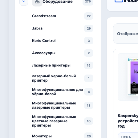
Оборудование
279
Grandstream
22
Jabra
29
Отображе
Kerio Control
3
Аксессуары
2
Лазерные принтеры
15
лазерный черно-белый
1
принтер
Многофункциональное для
4
чёрно-белой
Многофункциональные
18
лазерные принтеры
Kaspersky
Многофункциональные
устройств
цветные лазерные
10
принтеры
год
Мониторы
20