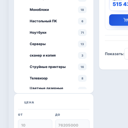
515 
Моноблоки
18
Настольный ПК
6
Ноутбуки
71
Серверы
13
Показать:
сканер и копия
3
Струйные принтеры
16
Телевизор
8
Цветные лазерные
3
принтеры
черно-белый принтер
ЦЕНА
4
ОТ
ДО
Kaspersky
6