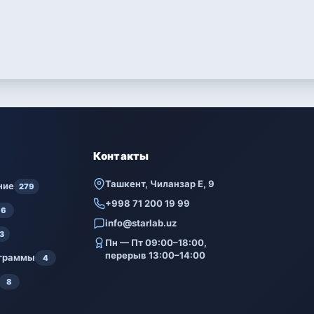
Контакты
Ташкент, Чиланзар Е, 9
ние
279
+998 71 200 19 99
6
info@starlab.uz
3
Пн — Пт 09:00–18:00,
перерыв 13:00–14:00
ограммы
4
8