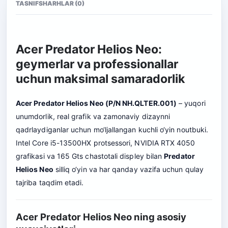
TASNIF
SHARHLAR (0)
Acer Predator Helios Neo:
geymerlar va professionallar
uchun maksimal samaradorlik
Acer Predator Helios Neo (P/N NH.QLTER.001)
– yuqori
unumdorlik, real grafik va zamonaviy dizaynni
qadrlaydiganlar uchun mo‘ljallangan kuchli o‘yin noutbuki.
Intel Core i5-13500HX protsessori, NVIDIA RTX 4050
grafikasi va 165 Gts chastotali displey bilan
Predator
Helios Neo
silliq o‘yin va har qanday vazifa uchun qulay
tajriba taqdim etadi.
Acer Predator Helios Neo ning asosiy