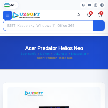
UZ
0
0
Acer Predator Helios Neo
Bosh sahifa
»
Do’kon
»
Uskunalar
»
Noutbuklar
»
Acer Predator Helios Neo