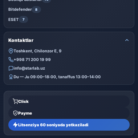
Bitdefender
8
ESET
7
Kontaktlar
Toshkent, Chilonzor E, 9
+998 71 200 19 99
info@starlab.uz
Du — Ju 09:00–18:00, tanaffus 13:00–14:00
Click
Payme
Litsenziya 60 soniyada yetkaziladi