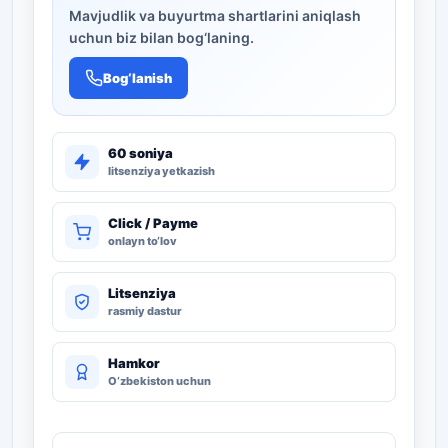
Mavjudlik va buyurtma shartlarini aniqlash
uchun biz bilan bog‘laning.
Bog‘lanish
60 soniya
litsenziya yetkazish
Click / Payme
onlayn to‘lov
Litsenziya
rasmiy dastur
Hamkor
O‘zbekiston uchun