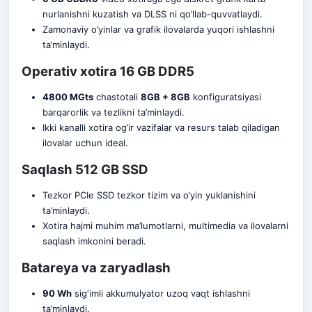
nurlanishni kuzatish va DLSS ni qo’llab-quvvatlaydi.
Zamonaviy o’yinlar va grafik ilovalarda yuq
o
ri ishlashni
ta’minlaydi.
Operativ xotira 16 GB DDR5
4800 MGts
chastotali
8GB + 8GB
konfiguratsiyasi
barqarorlik va tezlikni ta’minlaydi.
Ikki kanalli xotira og’ir vazifalar va resurs talab qiladigan
ilovalar uchun ideal.
Saqlash 512 GB SSD
Tezkor PCIe SSD tezkor tizim va o’yin yuklanishini
ta’minlaydi.
Xotira hajmi muhim ma’lumotlarni, multimedia va ilovalarni
saqlash imkonini beradi.
Batareya va zaryadlash
90 Wh
sig‘imli akkumulyator uzoq vaqt ishlashni
ta’minlaydi.