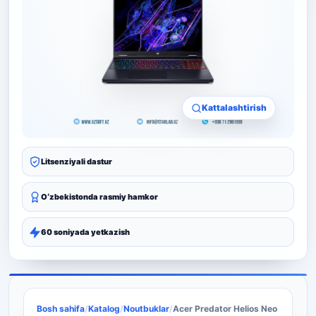
Kattalashtirish
Litsenziyali dastur
Oʻzbekistonda rasmiy hamkor
60 soniyada yetkazish
Bosh sahifa
/
Katalog
/
Noutbuklar
/
Acer Predator Helios Neo