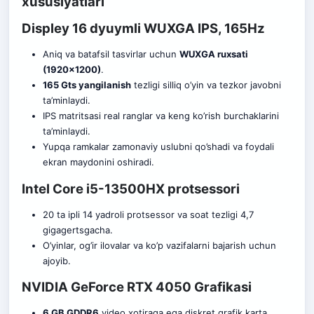
xususiyatlari
Displey 16 dyuymli WUXGA IPS, 165Hz
Aniq va bataf
s
il tasvirlar uchun
WUXGA ruxsati
(1920×1200)
.
165 Gts yangilanish
tezligi silliq o’yin va tezkor javobni
ta’minlaydi.
IPS matritsasi real ranglar va keng ko’rish burchaklarini
ta’minlaydi.
Yupqa ramkalar zamonaviy uslubni qo’shadi va foydali
ekran maydonini oshiradi.
Intel Core i5-13500HX protsessori
20 ta ipli 14 yadroli protsessor va soat tezligi 4,7
gigagertsgacha.
O’yinlar, og’ir ilovalar va ko’p vazifalarni bajarish uchun
ajoyib.
NVIDIA GeForce RTX 4050 Grafikasi
6 GB GDDR6
video xotiraga ega diskret grafik karta