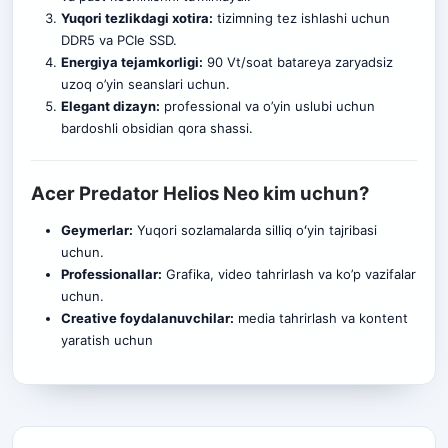
Yuqori tezlikdagi xotira:
tizimning tez ishlashi uchun
DDR5 va PCIe SSD.
Energiya tejamkorligi:
90 Vt/soat batareya zaryadsiz
uzoq o’yin seanslari uchun.
Elegant dizayn:
professional va o’yin uslubi uchun
bardoshli obsidian qora shassi.
Acer Predator Helios Neo kim uchun?
Geymerlar:
Yuqori sozlamalarda silliq oʻyin tajribasi
uchun.
Professionallar:
Grafika, video tahrirlash va ko’p vazifalar
uchun.
Creative foydalanuvchilar:
media tahrirlash va kontent
yaratish uchun