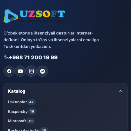
Oʻzbekistonda litsenziyali dasturlar internet-
doʻkoni. Onlayn toʻlov va litsenziyalarni emailga
Toshkentdan yetkazish.
+998 71 200 19 99
Katalog
Uskunalar
47
Kaspersky
16
Microsoft
13
Boshqa dasturlar
10