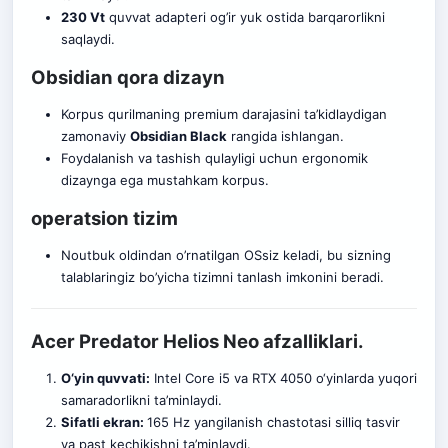
230 Vt
quvvat adapteri og’ir yuk ostida barqarorlikni
saqlaydi.
Obsidian qora dizayn
Korpus qurilmaning premium darajasini ta’kidlaydigan
zamonaviy
Obsidian Black
rangida ishlangan.
Foydalanish va tashish qulayligi uchun ergonomik
dizaynga ega mustahkam korpus.
operatsion tizim
Noutbuk oldindan o’rnatilgan OSsiz keladi, bu sizning
talablaringiz bo’yicha tizimni tanlash imkonini beradi.
Acer Predator Helios Neo afzalliklari.
O‘yin quvvati:
Intel Core i5 va RTX 4050 o‘yinlarda yuqori
samaradorlikni ta’minlaydi.
Sifatli ekran:
165 Hz yangilanish chastotasi silliq tasvir
va past kechikishni ta’minlaydi.