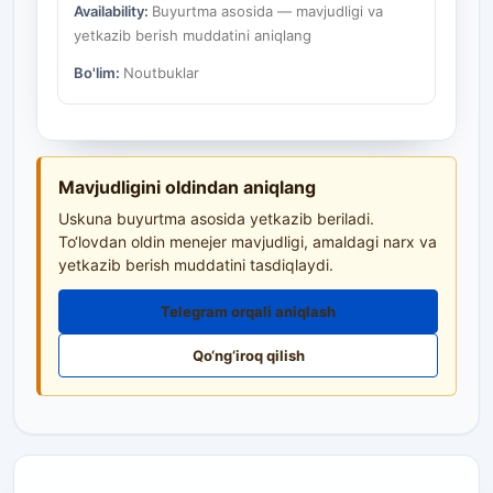
Availability:
Buyurtma asosida — mavjudligi va
yetkazib berish muddatini aniqlang
Bo'lim:
Noutbuklar
Mavjudligini oldindan aniqlang
Uskuna buyurtma asosida yetkazib beriladi.
To‘lovdan oldin menejer mavjudligi, amaldagi narx va
yetkazib berish muddatini tasdiqlaydi.
Telegram orqali aniqlash
Qo‘ng‘iroq qilish