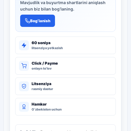
Mavjudlik va buyurtma shartlarini aniqlash
uchun biz bilan bog‘laning.
Bog‘lanish
60 soniya
litsenziya yetkazish
Click / Payme
onlayn to‘lov
Litsenziya
rasmiy dastur
Hamkor
O‘zbekiston uchun