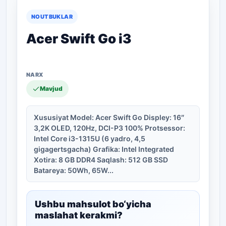
NOUTBUKLAR
Acer Swift Go i3
Mavjud
Xususiyat Model: Acer Swift Go Displey: 16″
3,2K OLED, 120Hz, DCI-P3 100% Protsessor:
Intel Core i3-1315U (6 yadro, 4,5
gigagertsgacha) Grafika: Intel Integrated
Xotira: 8 GB DDR4 Saqlash: 512 GB SSD
Batareya: 50Wh, 65W...
Ushbu mahsulot bo‘yicha
maslahat kerakmi?