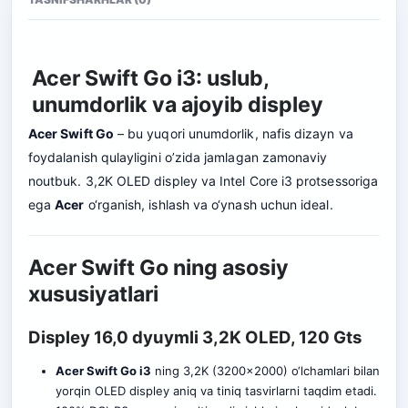
Acer Swift Go i3: uslub,
unumdorlik va ajoyib displey
Acer Swift Go
– bu yuqori unumdorlik, nafis dizayn va
foydalanish qulayligini o’zida jamlagan zamonaviy
noutbuk. 3,2K OLED displey va Intel Core i3 protsessoriga
ega
Acer
o‘rganish, ishlash va o‘ynash uchun ideal.
Acer Swift Go ning asosiy
xususiyatlari
Displey 16,0 dyuymli 3,2K OLED, 120 Gts
Acer Swift Go i3
ning 3,2K (3200×2000) o‘lchamlari bilan
yorqin OLED displey aniq va tiniq tasvirlarni taqdim etadi.