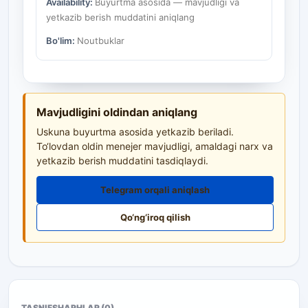
Availability:
Buyurtma asosida — mavjudligi va
yetkazib berish muddatini aniqlang
Bo'lim:
Noutbuklar
Mavjudligini oldindan aniqlang
Uskuna buyurtma asosida yetkazib beriladi.
To‘lovdan oldin menejer mavjudligi, amaldagi narx va
yetkazib berish muddatini tasdiqlaydi.
Telegram orqali aniqlash
Qo‘ng‘iroq qilish
TASNIF
SHARHLAR (0)