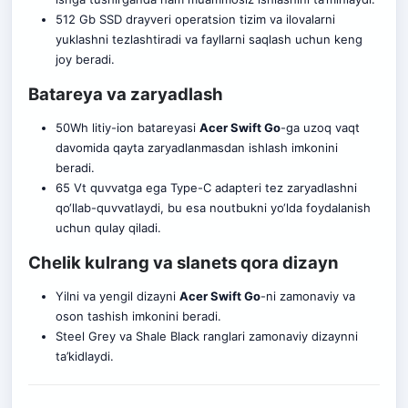
512 Gb SSD drayveri operatsion tizim va ilovalarni
yuklashni tezlashtiradi va fayllarni saqlash uchun keng
joy beradi.
Batareya va zaryadlash
50Wh litiy-ion batareyasi
Acer Swift Go
-ga uzoq vaqt
davomida qayta zaryadlanmasdan ishlash imkonini
beradi.
65 Vt quvvatga ega Type-C adapteri tez zaryadlashni
qo‘llab-quvvatlaydi, bu esa noutbukni yo‘lda foydalanish
uchun qulay qiladi.
Chelik kulrang va slanets qora dizayn
Yilni va yengil dizayni
Acer Swift Go
-ni zamonaviy va
oson tashish imkonini beradi.
Steel Grey va Shale Black ranglari zamonaviy dizaynni
ta’kidlaydi.