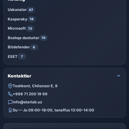
Uskunalar
47
Kaspersky
16
Microsoft
13
Boshqa dasturlar
10
Bitdefender
8
ESET
7
Kontaktlar
Toshkent, Chilonzor E, 9
+998 71 200 19 99
info@starlab.uz
Du — Ju 09:00–18:00, tanaffus 13:00–14:00