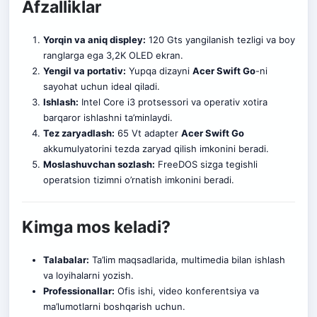
Afzalliklar
Yorqin va aniq displey:
120 Gts yangilanish tezligi va boy
ranglarga ega 3,2K OLED ekran.
Yengil va portativ:
Yupqa dizayni
Acer Swift Go
-ni
sayohat uchun ideal qiladi.
Ishlash:
Intel Core i3 protsessori va operativ xotira
barqaror ishlashni ta’minlaydi.
Tez zaryadlash:
65 Vt adapter
Acer Swift Go
akkumulyatorini tezda zaryad qilish imkonini beradi.
Moslashuvchan sozlash:
FreeDOS sizga tegishli
operatsion tizimni o’rnatish imkonini beradi.
Kimga mos keladi?
Talabalar:
Ta’lim maqsadlarida, multimedia bilan ishlash
va loyihalarni yozish.
Professionallar:
Ofis ishi, video konferentsiya va
ma’lumotlarni boshqarish uchun.