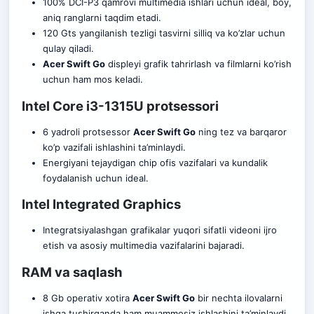
100% DCI-P3 qamrovi multimedia ishlari uchun ideal, boy,
aniq ranglarni taqdim etadi.
120 Gts yangilanish tezligi tasvirni silliq va ko’zlar uchun
qulay qiladi.
Acer Swift Go
displeyi grafik tahrirlash va filmlarni ko’rish
uchun ham mos keladi.
Intel Core i3-1315U protsessori
6 yadroli protsessor
Acer Swift Go
ning tez va barqaror
ko’p vazifali ishlashini ta’minlaydi.
Energiyani tejaydigan chip ofis vazifalari va kundalik
foydalanish uchun ideal.
Intel Integrated Graphics
Integratsiyalashgan grafikalar yuqori sifatli videoni ijro
etish va asosiy multimedia vazifalarini bajarad
i.
RAM va saqlash
8 Gb operativ xotira
Acer Swift Go
bir nechta ilovalarni
ishga tushirganda ham muammosiz ishlashini ta’minlaydi.