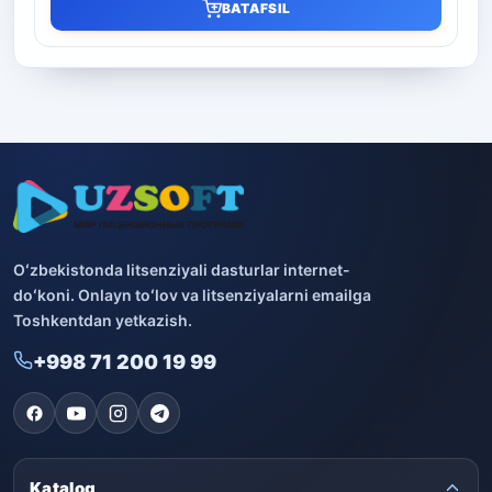
BATAFSIL
Oʻzbekistonda litsenziyali dasturlar internet-
doʻkoni. Onlayn toʻlov va litsenziyalarni emailga
Toshkentdan yetkazish.
+998 71 200 19 99
Katalog