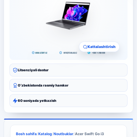
Kattalashtirish
Litsenziyali dastur
Oʻzbekistonda rasmiy hamkor
60 soniyada yetkazish
Bosh sahifa
/
Katalog
/
Noutbuklar
/
Acer Swift Go i3