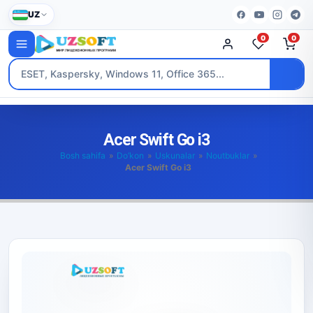
UZ
0
0
Acer Swift Go i3
Bosh sahifa
»
Do’kon
»
Uskunalar
»
Noutbuklar
»
Acer Swift Go i3