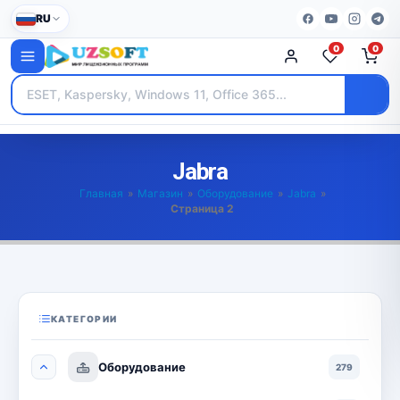
RU
0
0
Jabra
Главная
»
Магазин
»
Оборудование
»
Jabra
»
Страница 2
КАТЕГОРИИ
Оборудование
279