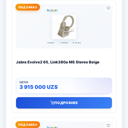
ПОД ЗАКАЗ
Bitdefender
8
ESET
7
Avast
2
PRO32
4
Jabra Evolve2 65, Link380a MS Stereo Beige
Dr.Web
4
Jivo
3
3 915 000
UZS
Онлайн кинотеатр IVI
3
ПОДРОБНЕЕ
ПОД ЗАКАЗ