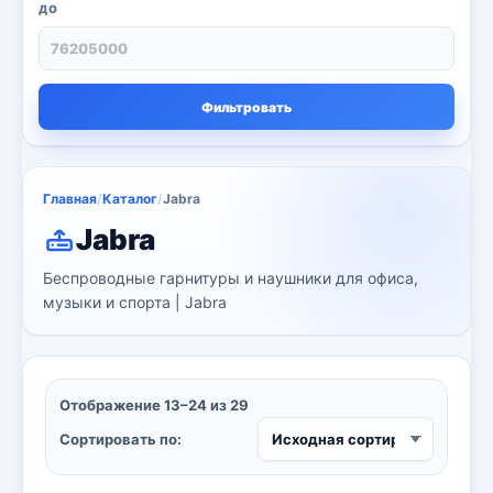
Настольный ПК
6
ДО
Ноутбуки
71
Серверы
13
Фильтровать
сканер и копия
3
Струйные принтеры
16
Главная
/
Каталог
/
Jabra
Телевизор
8
Jabra
Цветные лазерные принтеры
3
Беспроводные гарнитуры и наушники для офиса,
музыки и спорта | Jabra
черно-белый принтер
4
Kaspersky
6
Отображение 13–24 из 29
Microsoft
13
Сортировать по:
Другие программы
4