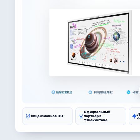
Официальный
Д
Лицензионное ПО
партнёр в
с
Узбекистане