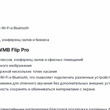
Wi-Fi и Bluetooth
, конференц-залов и бизнеса
MB Flip Pro
классов, конференц-залов и офисных помещений
яркого изображения
ержк
о
й нескольких точек касания
i-Fi и Bluetooth, что позволяет подключать различные устройс
намики для отличного звучания без дополнительных внешних ус
ность сохранять и обмениваться материалами с экрана
льтимедийными материалами благодаря поддержке различных фор