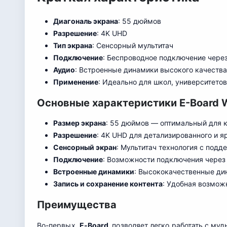
Диагональ экрана
: 55 дюймов
Разрешение
: 4K UHD
Тип экрана
: Сенсорный мультитач
Подключение
: Беспроводное подключение через 
Аудио
: Встроенные динамики высокого качества
Применение
: Идеально для школ, университетов
Основные характеристики E-Board W
Размер экрана
: 55 дюймов — оптимальный для 
Разрешение
: 4K UHD для детализированного и 
Сенсорный экран
: Мультитач технология с подд
Подключение
: Возможности подключения через W
Встроенные динамики
: Высококачественные ди
Запись и сохранение контента
: Удобная возмож
Преимущества
Во-первых,
E-Board
позволяет легко работать с му