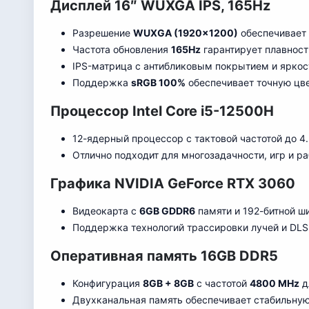
Дисплей 16″ WUXGA IPS, 165Hz
Разрешение
WUXGA (1920×1200)
обеспечивает 
Частота обновления
165Hz
гарантирует плавност
IPS-матрица с антибликовым покрытием и ярко
Поддержка
sRGB 100%
обеспечивает точную цв
Процессор Intel Core i5-12500H
12-ядерный процессор с тактовой частотой до 4.
Отлично подходит для многозадачности, игр и 
Графика NVIDIA GeForce RTX 3060
Видеокарта с
6GB GDDR6
памяти и 192-битной ш
Поддержка технологий трассировки лучей и DLS
Оперативная память 16GB DDR5
Конфигурация
8GB + 8GB
с частотой
4800 MHz
д
Двухканальная память обеспечивает стабильную