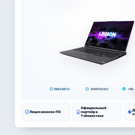
Официальный
Д
Лицензионное ПО
партнёр в
с
Узбекистане