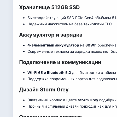
Хранилище 512GB SSD
Быстродействующий SSD PCIe Gen4 объёмом 512G
Надёжный накопитель на базе те
х
нологии TLC.
Аккумулятор и зарядка
4-элементный аккумулятор
на
80Wh
обеспечива
Современные технологии зарядки позволяют быс
Подключение и коммуникации
Wi-Fi 6E
и
Bluetooth 5.2
для быстрого и стабильн
Поддержка современных портов для подключени
Дизайн Storm Grey
Элегантный корпус в цвете
Storm Grey
подчёркив
Прочный и стильный дизайн подходит как для игр