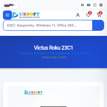
RU
0
0
Victus Roku 23C1
Главная
»
Магазин
»
Оборудование
»
Ноутбуки
»
Victus Roku 23C1